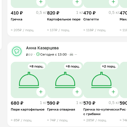
410 ₽
0,5 кг
820 ₽
1 кг
470 ₽
0,5 кг
470
Гречка
Картофельное пюре
Спагетти
Мак
≈ 205₽ / порц.
≈ 137₽ / порц.
≈ 118₽ / порц.
≈ 11
Анна Казарцева
Сегодня с 13:00
—
₽
₽
₽
≈8 порц.
≈8 порц.
≈2 порц.
680 ₽
1 кг
590 ₽
1 кг
570 ₽
0,5 кг
590
Пюре картофельное
Гречка отварная
Гречка по-купечески
Рис
с грибами
≈ 85₽ / порц.
≈ 74₽ / порц.
≈ 285₽ / порц.
≈ 74