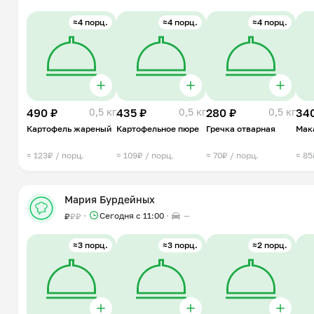
≈4 порц.
≈4 порц.
≈4 порц.
490 ₽
0,5 кг
435 ₽
0,5 кг
280 ₽
0,5 кг
34
Картофель жареный
Картофельное пюре
Гречка отварная
Мак
≈ 123₽ / порц.
≈ 109₽ / порц.
≈ 70₽ / порц.
≈ 85
Мария Бурдейных
Сегодня с 11:00
—
₽
₽
₽
≈3 порц.
≈3 порц.
≈2 порц.