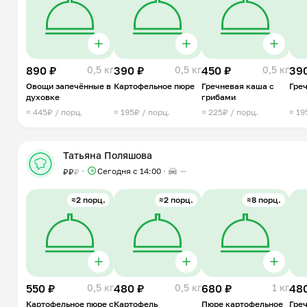
890 ₽
0,5 кг
390 ₽
0,5 кг
450 ₽
0,5 кг
39
Овощи запечённые в
Картофельное пюре
Гречневая каша с
Гре
духовке
грибами
≈ 445₽ / порц.
≈ 195₽ / порц.
≈ 225₽ / порц.
≈ 19
Татьяна Поляшова
Сегодня с 14:00
—
₽
₽
₽
≈2 порц.
≈2 порц.
≈8 порц.
550 ₽
0,5 кг
480 ₽
0,5 кг
680 ₽
1 кг
48
Картофельное пюре с
Картофель
Пюре картофельное
Греч