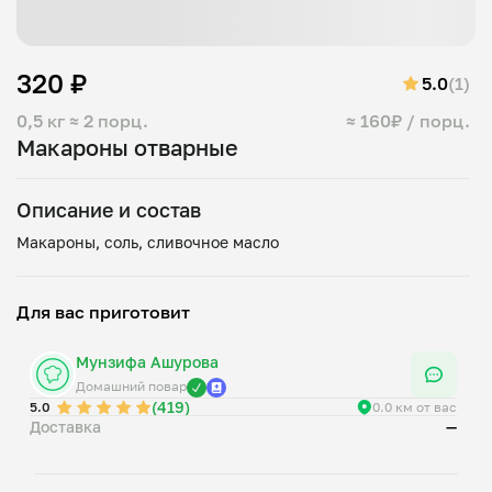
320 ₽
5.0
(1)
0,5 кг
≈ 2 порц.
≈ 160₽ / порц.
Макароны отварные
Описание и состав
Для вас приготовит
Мунзифа Ашурова
Домашний повар
(419)
5.0
0.0 км от вас
Доставка
—