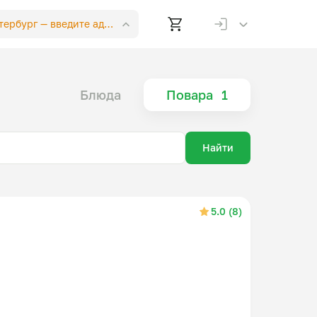
етербург —
введите адрес
Блюда
Повара
1
Найти
5.0 (8)