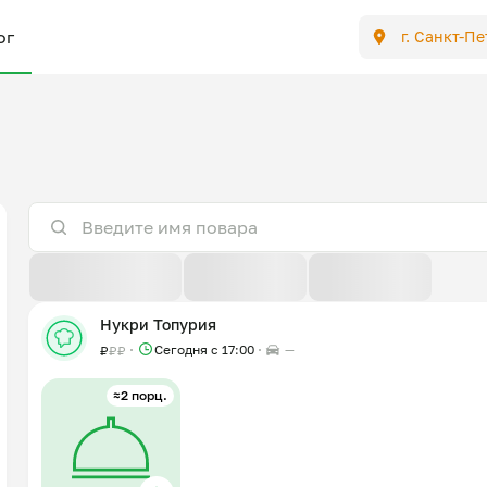
ог
г. Санкт-П
По расстоянию
По отзывам
По новизне
Нукри Топурия
Сегодня с 17:00
—
₽
₽
₽
≈2 порц.