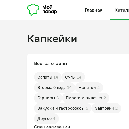
Главная
Катал
Капкейки
Все категории
Салаты
14
Супы
14
Вторые блюда
14
Напитки
2
Гарниры
6
Пироги и выпечка
2
Закуски и гастробоксы
5
Завтраки
2
Другое
4
Специализации