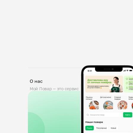
О нас
Мой Повар — это сервис заказа блюд от личных по
проходят тщательную проверку: мы дегустируем б
знакомим поваров с требованиями пищевой безопа
0,5 кг. Вы можете оставить комментарий к заказу,
доставка от любого повара.