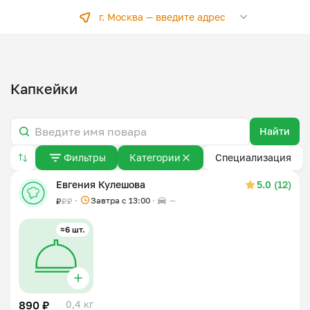
г. Москва —
введите адрес
Капкейки
Найти
Фильтры
Категории
Специализация
Евгения Кулешова
5.0 (12)
Завтра c 13:00
—
₽
₽
₽
≈6 шт.
890 ₽
0,4 кг