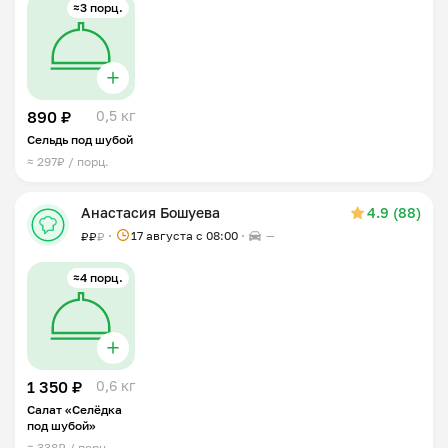
≈3 порц.
890 ₽
0,5 кг
Сельдь под шубой
≈ 297₽ / порц.
Анастасия Бошуева
4.9 (88)
17 августа с 08:00
—
₽
₽
₽
≈4 порц.
1 350 ₽
0,6 кг
Салат «Селёдка
под шубой»
≈ 338₽ / порц.