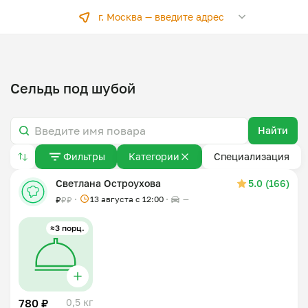
г. Москва —
введите адрес
Сельдь под шубой
Найти
Фильтры
Категории
Специализация
Светлана Остроухова
5.0 (166)
13 августа с 12:00
—
₽
₽
₽
≈3 порц.
780 ₽
0,5 кг