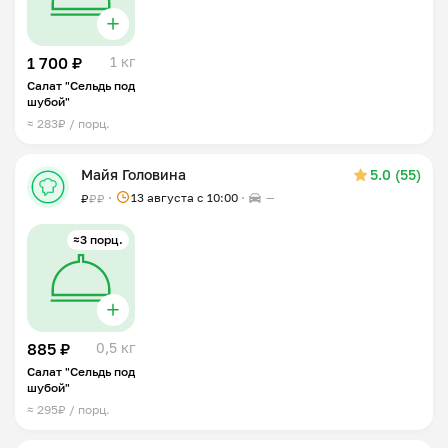
1 700 ₽
1 кг
Салат "Сельдь под
шубой"
≈ 283₽ / порц.
Майя Головина
5.0 (55)
13 августа с 10:00
—
₽
₽
₽
≈3 порц.
885 ₽
0,5 кг
Салат "Сельдь под
шубой"
≈ 295₽ / порц.