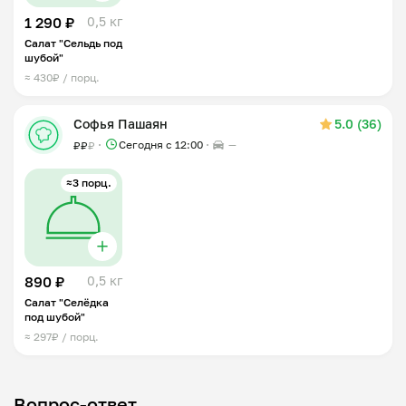
1 290 ₽
0,5 кг
Салат "Сельдь под
шубой"
≈ 430₽ / порц.
Софья Пашаян
5.0 (36)
Сегодня с 12:00
—
₽
₽
₽
≈3 порц.
890 ₽
0,5 кг
Салат "Селёдка
под шубой"
≈ 297₽ / порц.
Вопрос-ответ