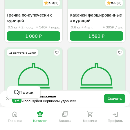
5.0
(1)
5.0
(3)
Гречка по-купечески с
Кабачки фаршированные
курицей
с курицей
0.5 кг
≈ 2 порц.
≈ 540₽ / порц.
0.6 кг
≈ 4 шт.
≈ 395₽ / шт.
1 080 ₽
1 580 ₽
11 августа с 12:00
Поиск
Скачай приложение
4.8
(5)
Скачать
5.0
(5)
и пользуйся сервисом удобнее!
Голубцы из пекинской
Биточки из индейки и
капусты с курицей
кабачка на пару
Главная
Каталог
Заказы
Корзина
Профиль
0.6 кг
≈ 12 шт.
≈ 115₽ / шт.
0.6 кг
≈ 9 шт.
≈ 153₽ / шт.