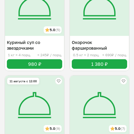
5.0
(5)
Куриный суп со
Окорочок
звездочками
фаршированный
1 кг
≈ 4 порц.
≈ 245₽ / порц.
0.5 кг
≈ 2 порц.
≈ 690₽ / порц.
980 ₽
1 380 ₽
11 августа с 12:00
5.0
(9)
5.0
(7)