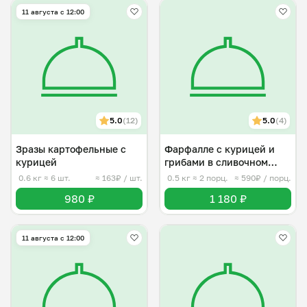
11 августа с 12:00
5.0
(12)
5.0
(4)
Зразы картофельные с
Фарфалле с курицей и
курицей
грибами в сливочном
соусе
0.6 кг
≈ 6 шт.
≈ 163₽ / шт.
0.5 кг
≈ 2 порц.
≈ 590₽ / порц.
980 ₽
1 180 ₽
11 августа с 12:00