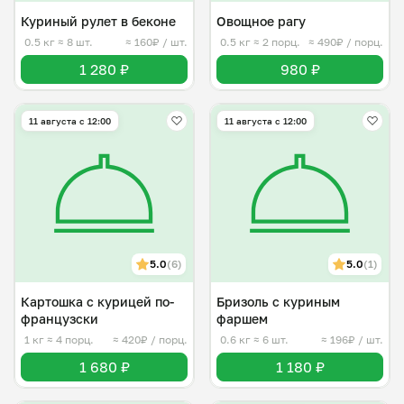
Куриный рулет в беконе
Овощное рагу
0.5 кг
≈ 8 шт.
≈ 160₽ / шт.
0.5 кг
≈ 2 порц.
≈ 490₽ / порц.
1 280 ₽
980 ₽
11 августа с 12:00
11 августа с 12:00
5.0
(6)
5.0
(1)
Картошка с курицей по-
Бризоль с куриным
французски
фаршем
1 кг
≈ 4 порц.
≈ 420₽ / порц.
0.6 кг
≈ 6 шт.
≈ 196₽ / шт.
1 680 ₽
1 180 ₽