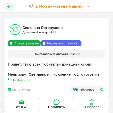
г. Москва —
введите адрес
Светлана Остроухова
Домашний повар
·
₽
₽
₽
Повар проверен
Медицинская книжка
Приготовлю 11 августа к 12:00
Приветствую всех любителей домашней кухни!

Меня зовут Светлана, и я искренне люблю готовить 
вкусную, качественную пищу с заботой и теплом. У 
Читать далее...
меня есть опыт работы профессиональным поваром в 
сфере общественного питания, где я освоила секреты 
В избранное
0.0 км от вас
приготовления блюд.

Теперь же моя страсть — радовать близких и друзей 
от 0 ₽
Написать
О поваре
ароматной домашней едой, приготовленной с 