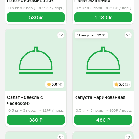
Салат «Витаминный»
Салат «Мимоза»
0.5 кг
≈ 3 порц.
≈ 193₽ / порц.
0.5 кг
≈ 3 порц.
≈ 393₽ / порц.
580 ₽
1 180 ₽
11 августа с 12:00
5.0
(4)
5.0
(2)
Салат «Свекла с
Капуста маринованная
чесноком»
0.5 кг
≈ 3 порц.
≈ 127₽ / порц.
0.5 кг
≈ 3 порц.
≈ 160₽ / порц.
380 ₽
480 ₽