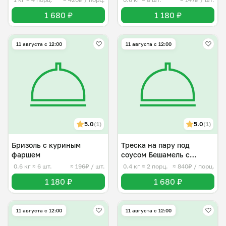
1 680 ₽
1 180 ₽
11 августа с 12:00
11 августа с 12:00
5.0
(1)
5.0
(1)
Бризоль с куриным
Треска на пару под
фаршем
соусом Бешамель с
овощами
0.6 кг
≈ 6 шт.
≈ 196₽ / шт.
0.4 кг
≈ 2 порц.
≈ 840₽ / порц.
1 180 ₽
1 680 ₽
11 августа с 12:00
11 августа с 12:00