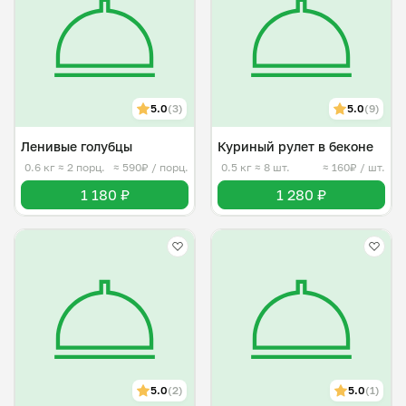
5.0
(3)
5.0
(9)
Ленивые голубцы
Куриный рулет в беконе
0.6 кг
≈ 2 порц.
≈ 590₽ / порц.
0.5 кг
≈ 8 шт.
≈ 160₽ / шт.
1 180 ₽
1 280 ₽
5.0
(2)
5.0
(1)