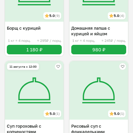
5.0
(9)
5.0
(4)
Борщ с курицей
Домашняя лапша с
курицей и яйцом
1 кг
≈ 4 порц.
≈ 295₽ / порц.
1 кг
≈ 4 порц.
≈ 245₽ / порц.
1 180 ₽
980 ₽
11 августа с 12:00
5.0
(1)
5.0
(1)
Суп гороховый с
Рисовый суп с
копченостями
фрикадельками