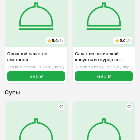
5.0
(3)
5.0
(2)
Овощной салат со
Салат из пекинской
сметаной
капусты и огурца со
сметаной
0.5 кг
≈ 3 порц.
≈ 227₽ / порц.
0.5 кг
≈ 3 порц.
≈ 227₽ / порц.
680 ₽
680 ₽
Супы