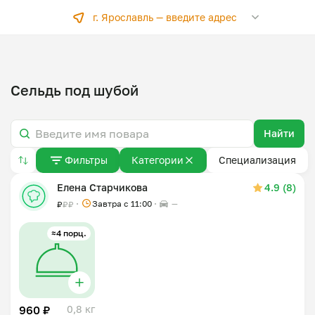
г. Ярославль —
введите адрес
Сельдь под шубой
Найти
Фильтры
Категории
Специализация
Елена Старчикова
4.9 (8)
Завтра c 11:00
—
₽
₽
₽
≈4 порц.
960 ₽
0,8 кг