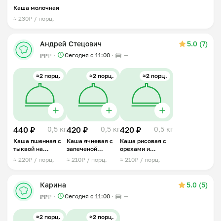
Каша молочная
≈ 230₽ / порц.
Андрей Стецович
5.0 (7)
Сегодня с 11:00
—
₽
₽
₽
≈2 порц.
≈2 порц.
≈2 порц.
440 ₽
0,5 кг
420 ₽
0,5 кг
420 ₽
0,5 кг
Каша пшенная с
Каша ячневая с
Каша рисовая с
тыквой на
запеченой
орехами и
кокосовом
грушей
сухофруктами
≈ 220₽ / порц.
≈ 210₽ / порц.
≈ 210₽ / порц.
молоке
Карина
5.0 (5)
Сегодня с 11:00
—
₽
₽
₽
≈2 порц.
≈2 порц.