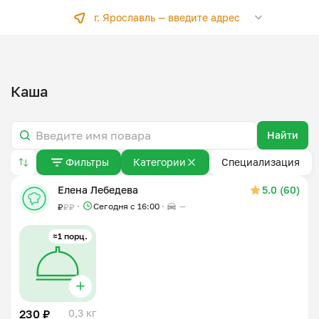
г. Ярославль —
введите адрес
Каша
Найти
Фильтры
Категории
Специализация
Елена Лебедева
5.0 (60)
Сегодня с 16:00
—
₽
₽
₽
≈1 порц.
230 ₽
0,3 кг