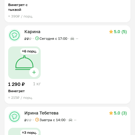
Винегрет с
тыквой
≈ 390₽ / порц.
Карина
5.0 (5)
Сегодня с 17:00
—
₽
₽
₽
≈6 порц.
1 290 ₽
1 кг
Винегрет
≈ 215₽ / порц.
Ирина Тебетева
5.0 (3)
Завтра c 14:00
—
₽
₽
₽
≈3 порц.