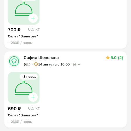
700 ₽
0,5 кг
Салат "Винегрет"
≈ 233₽ / порц.
София Шевелева
5.0 (2)
14 августа с 10:00
—
₽
₽
₽
≈3 порц.
690 ₽
0,5 кг
Салат "Винегрет"
≈ 230₽ / порц.