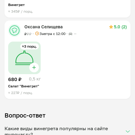
Винегрет
≈ 345₽ / порц.
Оксана Селищева
5.0 (2)
Завтра c 12:00
—
₽
₽
₽
≈3 порц.
680 ₽
0,5 кг
Салат "Винегрет"
≈ 227₽ / порц.
Вопрос-ответ
Какие виды винегрета популярны на сайте
mypovar.ru?