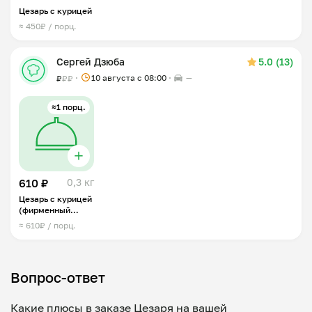
Цезарь с курицей
≈ 450₽ / порц.
Сергей Дзюба
5.0 (13)
10 августа с 08:00
—
₽
₽
₽
≈1 порц.
610 ₽
0,3 кг
Цезарь с курицей
(фирменный
рецепт)
≈ 610₽ / порц.
Вопрос-ответ
Какие плюсы в заказе Цезаря на вашей