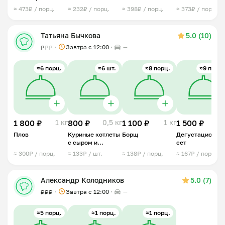
картофелем
≈ 473₽ / порц.
≈ 232₽ / порц.
≈ 398₽ / порц.
≈ 373₽ / порц.
Татьяна Бычкова
5.0 (10)
Завтра c 12:00
—
₽
₽
₽
≈6 порц.
≈6 шт.
≈8 порц.
≈9 порц.
1 800 ₽
1 кг
800 ₽
0,5 кг
1 100 ₽
1 кг
1 500 ₽
1,5 
Плов
Куриные котлеты
Борщ
Дегустационны
с сыром и
сет
зеленью
≈ 300₽ / порц.
≈ 133₽ / шт.
≈ 138₽ / порц.
≈ 167₽ / порц.
Александр Колодников
5.0 (7)
Завтра c 12:00
—
₽
₽
₽
≈5 порц.
≈1 порц.
≈1 порц.