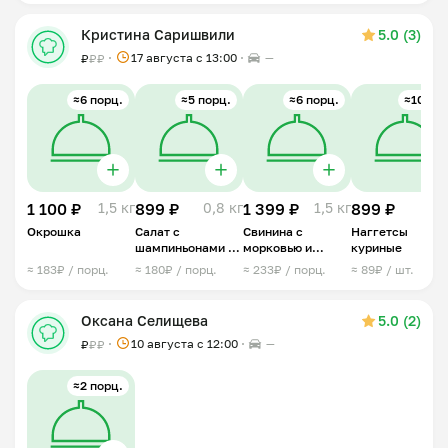
Кристина Саришвили
5.0 (3)
17 августа с 13:00
—
₽
₽
₽
≈6 порц.
≈5 порц.
≈6 порц.
≈10 шт.
1 100 ₽
1,5 кг
899 ₽
0,8 кг
1 399 ₽
1,5 кг
899 ₽
1 
Окрошка
Салат с
Свинина с
Наггетсы
шампиньонами и
морковью и
куриные
курицей
грибами
≈ 183₽ / порц.
≈ 180₽ / порц.
≈ 233₽ / порц.
≈ 89₽ / шт.
Оксана Селищева
5.0 (2)
10 августа с 12:00
—
₽
₽
₽
≈2 порц.