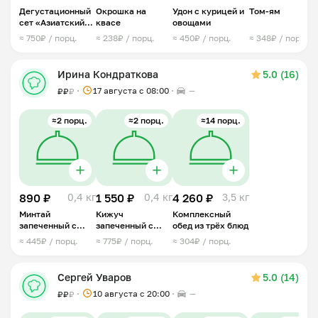
Дегустационный
Окрошка на
Удон с курицей и
Том-ям
сет «Азиатский
квасе
овощами
дуэт»
≈ 750₽ / порц.
≈ 238₽ / порц.
≈ 450₽ / порц.
≈ 348₽ / порц.
Ирина Кондраткова
5.0 (16)
17 августа с 08:00
—
₽
₽
₽
≈2 порц.
≈2 порц.
≈14 порц.
890 ₽
0,4 кг
1 550 ₽
0,4 кг
4 260 ₽
3,5 кг
Минтай
Кижуч
Комплексный
запеченный с
запеченный с
обед из трёх блюд
овощами
сыром и
≈ 445₽ / порц.
≈ 775₽ / порц.
≈ 304₽ / порц.
помидорами
Сергей Уваров
5.0 (14)
10 августа с 20:00
—
₽
₽
₽