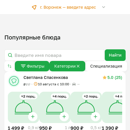
г. Воронеж —
введите адрес
Популярные блюда
Найти
Фильтры
Категории
Специализация
Светлана Спасенкова
5.0 (25)
10 августа с 10:00
—
₽
₽
₽
≈2 порц.
≈4 порц.
≈2 порц.
≈4 порц.
1 499 ₽
0,9 кг
950 ₽
1 л
900 ₽
0,5 кг
1 390 ₽
1