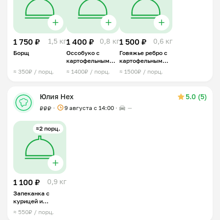
1 750 ₽
1,5 кг
1 400 ₽
0,8 кг
1 500 ₽
0,6 кг
Борщ
Оссобуко с
Говяжье ребро с
картофельным
картофельным
пюре
гратеном
≈ 350₽ / порц.
≈ 1400₽ / порц.
≈ 1500₽ / порц.
Юлия Нех
5.0 (5)
9 августа с 14:00
—
₽
₽
₽
≈2 порц.
1 100 ₽
0,9 кг
Запеканка с
курицей и
картофелем
≈ 550₽ / порц.