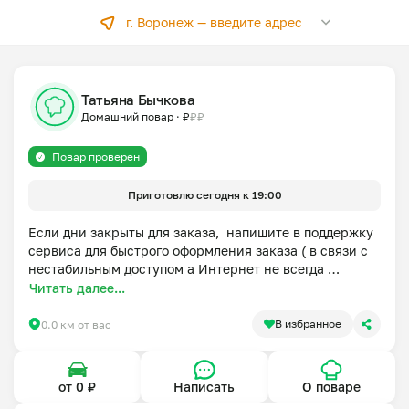
г. Воронеж —
введите адрес
Татьяна Бычкова
Домашний повар
·
₽
₽
₽
Повар проверен
Приготовлю сегодня к 19:00
Если дни закрыты для заказа,  напишите в поддержку 
сервиса для быстрого оформления заказа ( в связи с 
нестабильным доступом а Интернет не всегда 
получается быстро ответить в приложении).Утренняя 
Читать далее...
доставка (7-9ч) возможна по согласованию. 

Могу приготовить раньше срока, пишите, 
В избранное
0.0 км от вас
договоримся) 

Домашний повар-кондитер.

от 0 ₽
Написать
О поваре
Готовлю с любовью и с 12 лет. В моей копилке — 