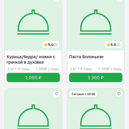
5.0
(1)
5.0
(1)
Курица/бедра/ ножки с
Паста Болоньезе
гречкой в духовке
1 кг
≈ 4 порц.
≈ 250₽ / порц.
1 кг
≈ 4 порц.
≈ 325₽ / порц.
1 000 ₽
1 300 ₽
Сегодня с 22:00