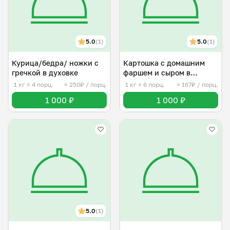
5.0
(1)
5.0
(1)
Курица/бедра/ ножки с
Картошка с домашним
гречкой в духовке
фаршем и сыром в
духовке
1 кг
≈ 4 порц.
≈ 250₽ / порц.
1 кг
≈ 6 порц.
≈ 167₽ / порц.
1 000 ₽
1 000 ₽
5.0
(1)