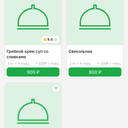
5.0
(2)
Грибной крем суп со
Свекольник
сливками
1 кг
≈ 4 порц.
≈ 225₽ / порц.
1 кг
≈ 4 порц.
≈ 200₽ / порц.
900 ₽
800 ₽