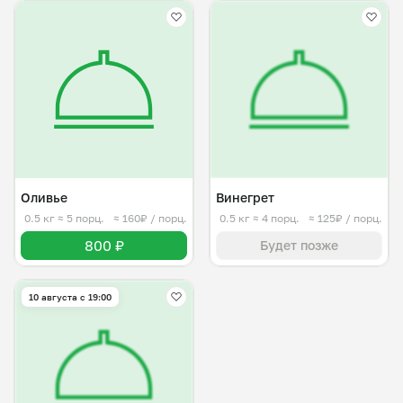
Оливье
Винегрет
0.5 кг
≈ 5 порц.
≈ 160₽ / порц.
0.5 кг
≈ 4 порц.
≈ 125₽ / порц.
800 ₽
Будет позже
10 августа с 19:00