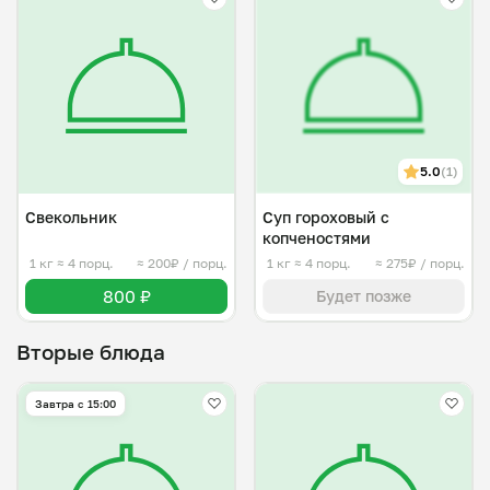
5.0
(1)
Свекольник
Суп гороховый с
копченостями
1 кг
≈ 4 порц.
≈ 200₽ / порц.
1 кг
≈ 4 порц.
≈ 275₽ / порц.
800 ₽
Будет позже
Вторые блюда
Завтра c 15:00