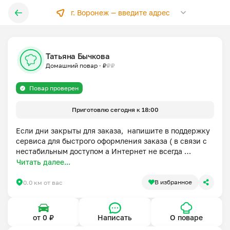
г. Воронеж —
введите адрес
Татьяна Бычкова
Домашний повар
·
₽
₽
₽
Повар проверен
Приготовлю сегодня к 18:00
Если дни закрыты для заказа,  напишите в поддержку 
сервиса для быстрого оформления заказа ( в связи с 
нестабильным доступом а Интернет не всегда 
получается быстро ответить в приложении).Утренняя 
Читать далее...
доставка (7-9ч) возможна по согласованию. 

Могу приготовить раньше срока, пишите, 
В избранное
0.0 км от вас
договоримся) 

Домашний повар-кондитер.

от 0 ₽
Написать
О поваре
Готовлю с любовью и с 12 лет. В моей копилке — 