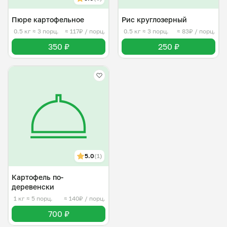
Пюре картофельное
Рис круглозерный
0.5 кг
≈ 3 порц.
≈ 117₽ / порц.
0.5 кг
≈ 3 порц.
≈ 83₽ / порц.
350 ₽
250 ₽
5.0
(1)
Картофель по-
деревенски
1 кг
≈ 5 порц.
≈ 140₽ / порц.
700 ₽