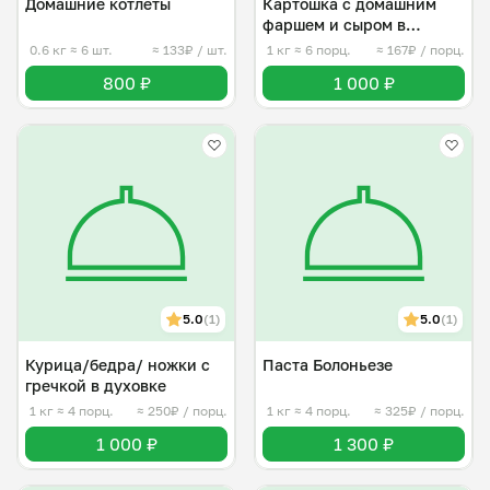
Домашние котлеты
Картошка с домашним
фаршем и сыром в
духовке
0.6 кг
≈ 6 шт.
≈ 133₽ / шт.
1 кг
≈ 6 порц.
≈ 167₽ / порц.
800 ₽
1 000 ₽
5.0
(1)
5.0
(1)
Курица/бедра/ ножки с
Паста Болоньезе
гречкой в духовке
1 кг
≈ 4 порц.
≈ 250₽ / порц.
1 кг
≈ 4 порц.
≈ 325₽ / порц.
1 000 ₽
1 300 ₽