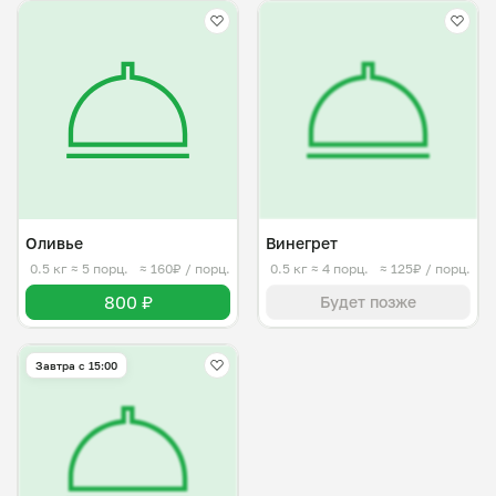
Оливье
Винегрет
0.5 кг
≈ 5 порц.
≈ 160₽ / порц.
0.5 кг
≈ 4 порц.
≈ 125₽ / порц.
800 ₽
Будет позже
Завтра c 15:00