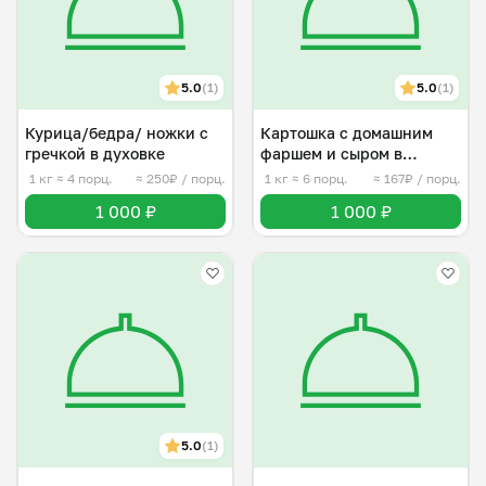
5.0
(1)
5.0
(1)
Курица/бедра/ ножки с
Картошка с домашним
гречкой в духовке
фаршем и сыром в
духовке
1 кг
≈ 4 порц.
≈ 250₽ / порц.
1 кг
≈ 6 порц.
≈ 167₽ / порц.
1 000 ₽
1 000 ₽
5.0
(1)