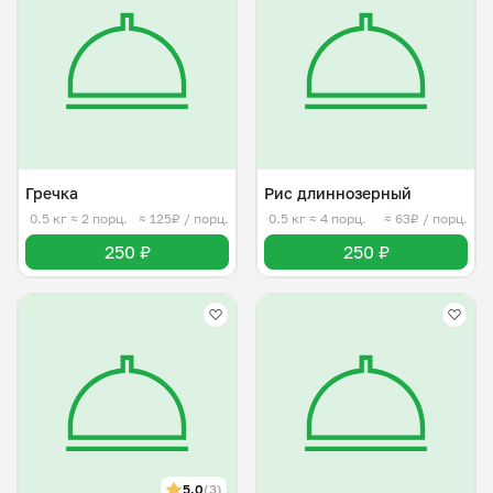
Гречка
Рис длиннозерный
0.5 кг
≈ 2 порц.
≈ 125₽ / порц.
0.5 кг
≈ 4 порц.
≈ 63₽ / порц.
250 ₽
250 ₽
5.0
(3)