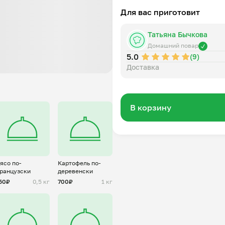
Для вас приготовит
Татьяна Бычкова
Домашний повар
5.0
(9)
Доставка
В корзину
ясо по-
Картофель по-
ранцузски
деревенски
50₽
0,5 кг
700₽
1 кг