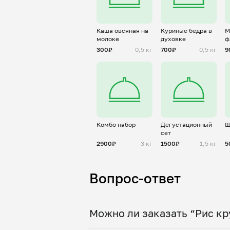
Каша овсяная на
Куриные бедра в
М
молоке
духовке
ф
300₽
0,5 кг
700₽
0,5 кг
9
Комбо набор
Дегустационный
Ш
сет
2900₽
3 кг
1500₽
1,5 кг
5
Вопрос-ответ
Можно ли заказать “Рис кр