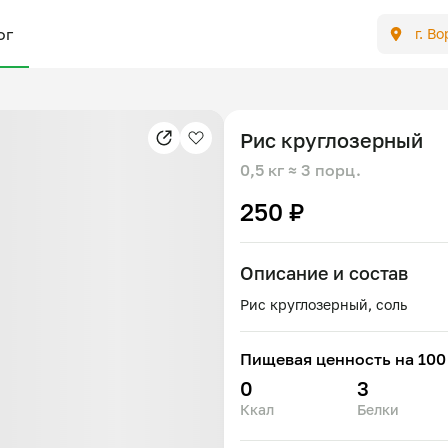
ог
г. В
Рис круглозерный
0,5 кг
≈ 3 порц.
250 ₽
Описание и состав
Пищевая ценность на 100 
0
3
Ккал
Белки