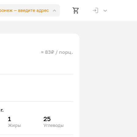
оронеж —
введите адрес
≈ 83₽ / порц.
г.
1
25
Жиры
Углеводы