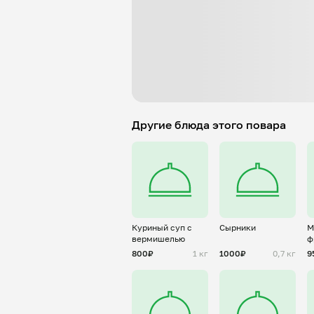
Другие блюда этого повара
Куриный суп с
Сырники
М
вермишелью
ф
800₽
1 кг
1000₽
0,7 кг
9