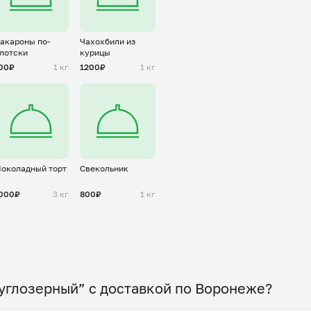
акароны по-
Чахохбили из
лотски
курицы
00₽
1 кг
1200₽
1 кг
околадный торт
Свекольник
000₽
3 кг
800₽
1 кг
углозерный” с доставкой по Воронеже?