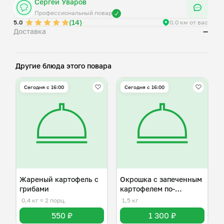
Сергей Уваров
Профессиональный повар
(14)
5.0
0.0 км от вас
Доставка
—
Другие блюда этого повара
Сегодня с 16:00
Сегодня с 16:00
Жареный картофель с
Окрошка с запеченным
грибами
картофелем по-
деревенски
0,4 кг
≈ 2 порц.
1,5 кг
550 ₽
1 300 ₽