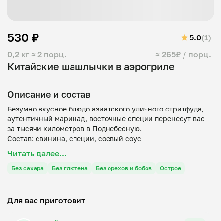
530 ₽
5.0
(1)
0,2 кг
≈ 2 порц.
≈ 265₽ / порц.
Китайские шашлычки в аэрогриле
Описание и состав
Безумно вкусное блюдо азиатского уличного стритфуда,
аутентичный маринад, восточные специи перенесут вас
за тысячи километров в Поднебесную.
Читать далее...
Без сахара
Без глютена
Без орехов и бобов
Острое
Для вас приготовит