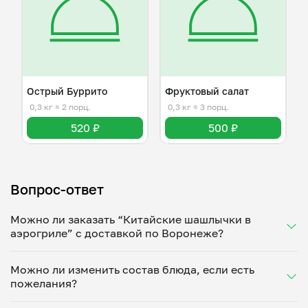
Острый Буррито
Фруктовый салат
0,3 кг
≈ 2 порц.
0,3 кг
≈ 3 порц.
520 ₽
500 ₽
Вопрос-ответ
Можно ли заказать “Китайские шашлычки в
аэрогриле” с доставкой по Воронеже?
Да, доставка на дом работает по всему городу!
Можно ли изменить состав блюда, если есть
Укажите удобное время — и получите свежее
пожелания?
домашнее блюдо в большой порции прямо с плиты.
Герметичная упаковка сохраняет тепло до 90