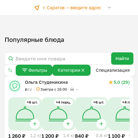
г. Саратов —
введите адрес
Популярные блюда
Найти
Фильтры
Категории
Специализация
Ольга Студеникина
5.0 (29)
Завтра c 16:00
—
₽
₽
₽
≈6 шт.
≈4 порц.
≈6 шт.
≈4 порц.
1 260 ₽
1,2 кг
1 200 ₽
1,4 кг
840 ₽
0,8 кг
1 100 ₽
0,8 