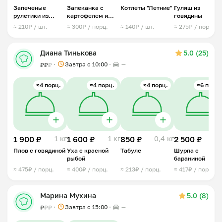
Запеченые
Запеканка с
Котлеты "Летние"
Гуляш из
рулетики из
картофелем и
говядины
свинины
мясом
≈ 210₽ / шт.
≈ 300₽ / порц.
≈ 140₽ / шт.
≈ 275₽ / порц.
Диана Тинькова
5.0 (25)
Завтра c 10:00
—
₽
₽
₽
≈4 порц.
≈4 порц.
≈4 порц.
≈6 порц.
1 900 ₽
1 кг
1 600 ₽
1 кг
850 ₽
0,4 кг
2 500 ₽
2 
Плов с говядиной
Уха с красной
Табуле
Шурпа с
рыбой
бараниной
≈ 475₽ / порц.
≈ 400₽ / порц.
≈ 213₽ / порц.
≈ 417₽ / порц.
Марина Мухина
5.0 (8)
Завтра c 15:00
—
₽
₽
₽