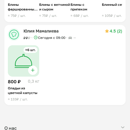
Блины
Блины с ветчиной
Блины с
Блинный сет √1
фаршированные
и сыром
припеком
мясом
≈ 75₽ / шт.
≈ 75₽ / шт.
≈ 68₽ / шт.
≈ 105₽ / шт.
Юлия Мамалиева
4.5 (2)
Сегодня с 09:00
—
₽
₽
₽
≈6 шт.
800 ₽
0,3 кг
Оладьи из
цветной капусты
≈ 133₽ / шт.
О нас