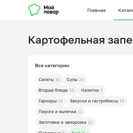
Главная
Катал
Картофельная запе
Все категории
Салаты
16
Супы
14
Вторые блюда
63
Напитки
3
Гарниры
12
Закуски и гастробоксы
16
Пироги и выпечка
11
Заготовки и заморозка
22
Пирожные
5
Еще 3...