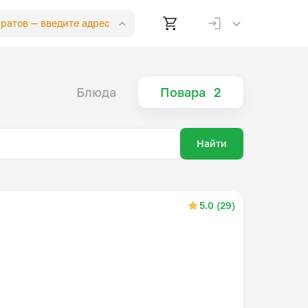
аратов —
введите адрес
Блюда
Повара
2
Найти
5.0 (29)