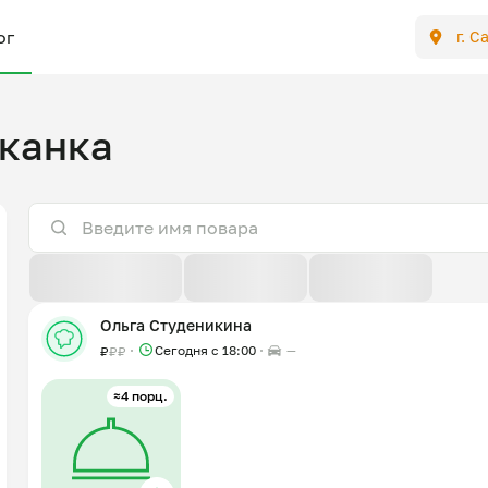
ог
г. С
канка
По расстоянию
По отзывам
По новизне
Ольга Студеникина
Сегодня с 18:00
—
₽
₽
₽
≈4 порц.