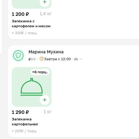
1 200 ₽
1,4 кг
Запеканка с
картофелем и мясом
≈ 300₽ / порц.
Марина Мухина
Завтра c 12:00
—
₽
₽
₽
≈6 порц.
1 290 ₽
1 кг
Запеканка
картофельная
≈ 215₽ / порц.