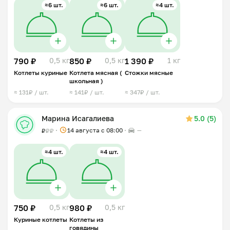
≈6 шт.
≈6 шт.
≈4 шт.
790 ₽
0,5 кг
850 ₽
0,5 кг
1 390 ₽
1 кг
Котлеты куриные
Котлета мясная (
Стожки мясные
школьная )
≈ 131₽ / шт.
≈ 141₽ / шт.
≈ 347₽ / шт.
Марина Исагалиева
5.0 (5)
14 августа с 08:00
—
₽
₽
₽
≈4 шт.
≈4 шт.
750 ₽
0,5 кг
980 ₽
0,5 кг
Куриные котлеты
Котлеты из
говядины