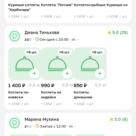
Куриные котлеты
Котлеты "Летние"
Котлетки рыбные
Куриные котле
"Карбонара"
≈ 139₽ / шт.
≈ 140₽ / шт.
≈ 143₽ / шт.
≈ 200₽ / шт.
Диана Тинькова
5.0 (25)
Сегодня с 20:00
—
₽
₽
₽
≈6 шт.
≈6 шт.
≈6 шт.
1 400 ₽
0,8 кг
990 ₽
0,5 кг
850 ₽
0,5 кг
Котлета по-
Котлеты из
Котлеты
киевски
индейки
домашние
≈ 233₽ / шт.
≈ 165₽ / шт.
≈ 141₽ / шт.
Марина Мухина
5.0 (8)
Завтра c 12:00
—
₽
₽
₽