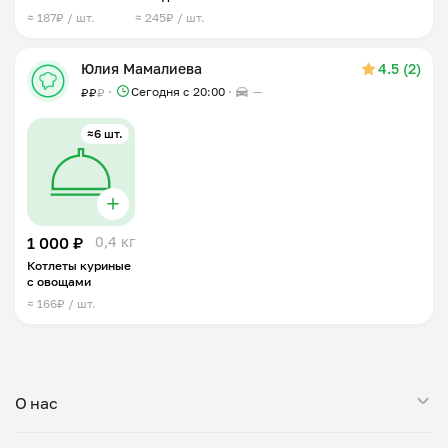
≈ 187₽ / шт.
≈ 245₽ / шт.
Юлия Мамалиева
4.5 (2)
Сегодня с 20:00
—
₽
₽
₽
≈6 шт.
1 000 ₽
0,4 кг
Котлеты куриные
с овощами
≈ 166₽ / шт.
О нас
Мой Повар — это сервис заказа блюд от личных поваров.