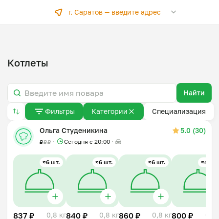
г. Саратов —
введите адрес
Котлеты
Найти
Фильтры
Категории
Специализация
Ольга Студеникина
5.0 (30)
Сегодня с 20:00
—
₽
₽
₽
≈6 шт.
≈6 шт.
≈6 шт.
≈4 шт.
837 ₽
0,8 кг
840 ₽
0,8 кг
860 ₽
0,8 кг
800 ₽
0,6 