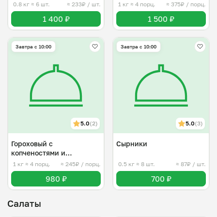
0.8 кг
≈ 6 шт.
≈ 233₽ / шт.
1 кг
≈ 4 порц.
≈ 375₽ / порц.
1 400 ₽
1 500 ₽
Завтра c 10:00
Завтра c 10:00
5.0
(2)
5.0
(3)
Гороховый с
Сырники
копченостями и
сухариками
1 кг
≈ 4 порц.
≈ 245₽ / порц.
0.5 кг
≈ 8 шт.
≈ 87₽ / шт.
980 ₽
700 ₽
Салаты