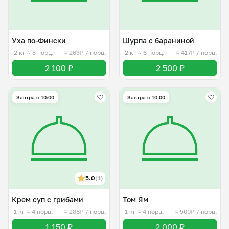
Уха по-Фински
Шурпа с бараниной
2 кг
≈ 8 порц.
≈ 263₽ / порц.
2 кг
≈ 6 порц.
≈ 417₽ / порц.
2 100 ₽
2 500 ₽
Завтра c 10:00
Завтра c 10:00
5.0
(1)
Крем суп с грибами
Том Ям
1 кг
≈ 4 порц.
≈ 288₽ / порц.
1 кг
≈ 4 порц.
≈ 500₽ / порц.
1 150 ₽
2 000 ₽