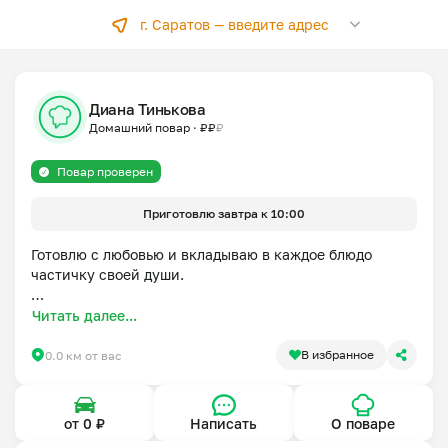
г. Саратов —
введите адрес
Диана Тинькова
Домашний повар
·
₽
₽
₽
Повар проверен
Приготовлю завтра к 10:00
Готовлю с любовью и вкладываю в каждое блюдо 
частичку своей души. 

Со мной можно не тратить время на готовку, вместо 
Читать далее...
этого лучше уделите время себе 🥰

В избранное
0.0 км от вас
Если время доставки для Вас не подходит, мы найдем 
выход из ситуации. Вы закажите, а там всё решим😉
от 0 ₽
Написать
О поваре