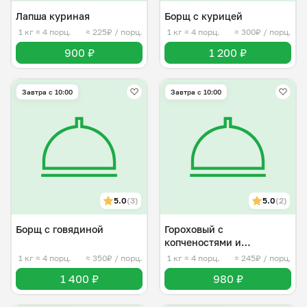
Лапша куриная
Борщ с курицей
1 кг
≈ 4 порц.
≈ 225₽ / порц.
1 кг
≈ 4 порц.
≈ 300₽ / порц.
900 ₽
1 200 ₽
Завтра c 10:00
Завтра c 10:00
5.0
(3)
5.0
(2)
Борщ с говядиной
Гороховый с
копченостями и
сухариками
1 кг
≈ 4 порц.
≈ 350₽ / порц.
1 кг
≈ 4 порц.
≈ 245₽ / порц.
1 400 ₽
980 ₽