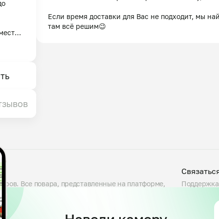
о 
Если время доставки для Вас не подходит, мы най
там всё решим😉
место 
найдем 
ешим😉
ть
тзывов
Связатьс
варов. Все повара, представленные на платформе,
Поддержка
люда, проверяем условия приготовления на кухне и
Telegram
сности. Блюда готовятся большими порциями — от
support@my
 указав свои предпочтения. Доступны самовывоз и