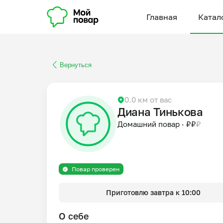
Главная
Катал
Вернуться
0.0 км от вас
Диана Тинькова
Домашний повар
·
₽
₽
₽
Повар проверен
Приготовлю завтра к 10:00
О себе