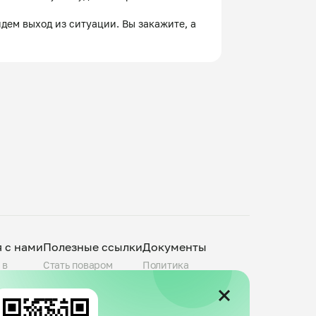
дем выход из ситуации. Вы закажите, а 
я с нами
Полезные ссылки
Документы
 в
Стать поваром
Политика
О компании
конфиденциальности
povar.ru
Города присутствия
Пользовательское
Telegram-канал
соглашение