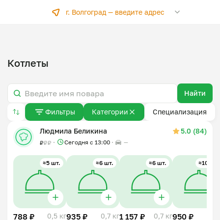
г. Волгоград —
введите адрес
Котлеты
Найти
Фильтры
Категории
Специализация
Людмила Беликина
5.0 (84)
Сегодня с 13:00
—
₽
₽
₽
≈5 шт.
≈6 шт.
≈6 шт.
≈10 шт.
788 ₽
0,5 кг
935 ₽
0,7 кг
1 157 ₽
0,7 кг
950 ₽
1 