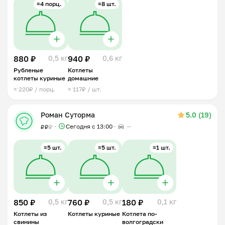
≈4 порц.
≈8 шт.
880 ₽
0,5 кг
940 ₽
0,6 кг
Рубленые
Котлеты
котлеты куриные
домашние
≈ 220₽ / порц.
≈ 117₽ / шт.
Роман Суторма
5.0 (19)
Сегодня с 13:00
—
₽
₽
₽
≈5 шт.
≈5 шт.
≈1 шт.
850 ₽
0,5 кг
760 ₽
0,5 кг
180 ₽
0,1 кг
Котлеты из
Котлеты куриные
Котлета по-
свинины
волгоградски