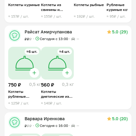
Котлеты куриные
Котлеты из
Котлеты рыбные
Рубленые
свинины и
куриные котлет
говядины
≈ 157₽ / шт.
≈ 155₽ / шт.
≈ 192₽ / шт.
≈ 95₽ / шт.
Райсат Амирчупанова
5.0 (29)
Сегодня с 13:00
—
₽
₽
₽
≈6 шт.
≈4 шт.
750 ₽
0,5 кг
560 ₽
0,3 кг
Котлеты
Котлеты
рубленые
диетические из
куриные
курицы на пару
≈ 125₽ / шт.
≈ 140₽ / шт.
Варвара Иренкова
5.0 (20)
Сегодня с 16:00
—
₽
₽
₽