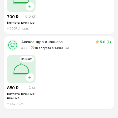
700 ₽
0,5 кг
Котлеты куриные
≈ 350₽ / порц.
Александра Ананьева
5.0 (1)
10 августа с 14:00
—
₽
₽
₽
≈13 шт.
850 ₽
1 кг
Котлеты куриные
нежные
≈ 65₽ / шт.