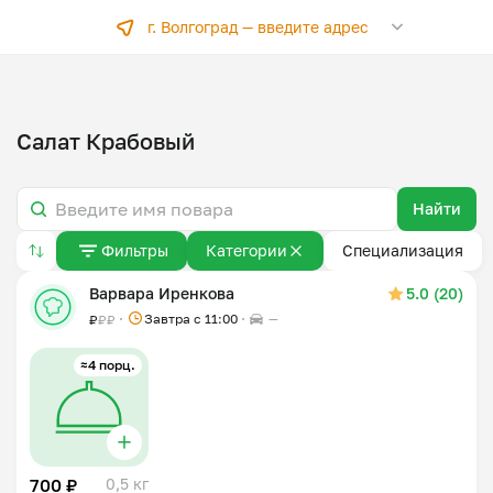
г. Волгоград —
введите адрес
Салат Крабовый
Найти
Фильтры
Категории
Специализация
Варвара Иренкова
5.0 (20)
Завтра c 11:00
—
₽
₽
₽
≈4 порц.
700 ₽
0,5 кг