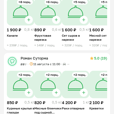
≈8 порц.
≈6 порц.
≈5 порц.
≈5 порц.
1 900 ₽
0,8 кг
890 ₽
0,6 кг
1 600 ₽
0,5 кг
1 600 ₽
0,5 
Канапе
Фруктовая
Сет сыров в
Мясной сет в
нарезка
нарезке
нарезке
≈ 238₽ / порц.
≈ 148₽ / порц.
≈ 320₽ / порц.
≈ 320₽ / порц.
Роман Суторма
5.0 (19)
11 августа с 11:00
—
₽
₽
₽
≈2 порц.
≈2 порц.
≈2 порц.
≈2 порц.
850 ₽
0,5 кг
820 ₽
0,5 кг
4 200 ₽
1 кг
2 100 ₽
1 
Куриные крылья в
Мясные блинчики
Раки отварные
Креветки
глазури
под сырной