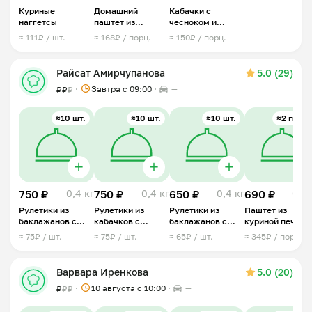
Куриные
Домашний
Кабачки с
наггетсы
паштет из
чесноком и
куриной печени
сыром
≈ 111₽ / шт.
≈ 168₽ / порц.
≈ 150₽ / порц.
Райсат Амирчупанова
5.0 (29)
Завтра c 09:00
—
₽
₽
₽
≈10 шт.
≈10 шт.
≈10 шт.
≈2 порц.
750 ₽
0,4 кг
750 ₽
0,4 кг
650 ₽
0,4 кг
690 ₽
0,2 
Рулетики из
Рулетики из
Рулетики из
Паштет из
баклажанов с
кабачков с
баклажанов с
куриной печени
творожным
творожным
помидорами
≈ 75₽ / шт.
≈ 75₽ / шт.
≈ 65₽ / шт.
≈ 345₽ / порц.
сыром
сыром
Варвара Иренкова
5.0 (20)
10 августа с 10:00
—
₽
₽
₽