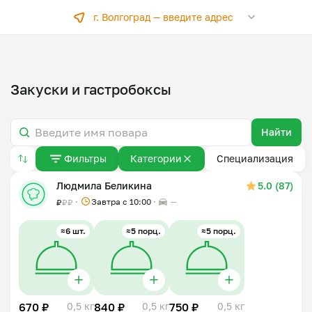
г. Волгоград —
введите адрес
Закуски и гастробоксы
Найти
Фильтры
Категории
Специализация
Людмила Беликина
5.0 (87)
Завтра c 10:00
—
₽
₽
₽
≈6 шт.
≈5 порц.
≈5 порц.
670 ₽
0,5 кг
840 ₽
0,5 кг
750 ₽
0,5 кг