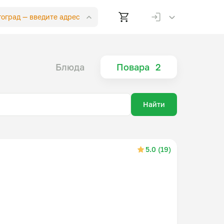
лгоград —
введите адрес
Блюда
Повара
2
Найти
5.0 (19)