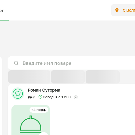
ог
г. Во
По расстоянию
По отзывам
По новизне
Роман Суторма
Сегодня с 17:00
—
₽
₽
₽
≈4 порц.