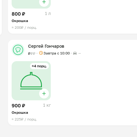
800 ₽
1 л
Окрошка
≈ 200₽ / порц.
Сергей Гончаров
Завтра c 10:00
—
₽
₽
₽
≈4 порц.
900 ₽
1 кг
Окрошка
≈ 225₽ / порц.