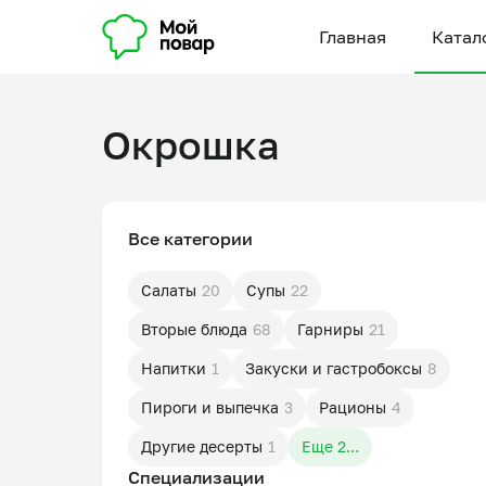
Главная
Катал
Окрошка
Все категории
Салаты
20
Супы
22
Вторые блюда
68
Гарниры
21
Напитки
1
Закуски и гастробоксы
8
Пироги и выпечка
3
Рационы
4
Другие десерты
1
Еще 2...
Специализации