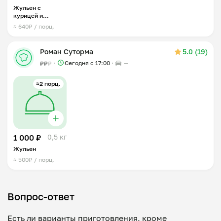
Жульен с
курицей и
грибами
≈ 640₽ / порц.
Роман Суторма
5.0 (19)
Сегодня с 17:00
—
₽
₽
₽
≈2 порц.
1 000 ₽
0,5 кг
Жульен
≈ 500₽ / порц.
Вопрос-ответ
Есть ли варианты приготовления, кроме