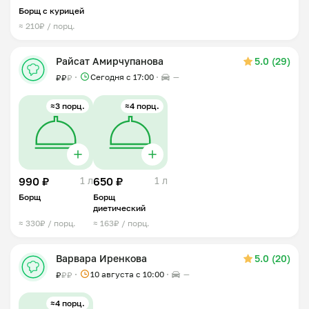
Борщ с курицей
≈ 210₽ / порц.
Райсат Амирчупанова
5.0 (29)
Сегодня с 17:00
—
₽
₽
₽
≈3 порц.
≈4 порц.
990 ₽
1 л
650 ₽
1 л
Борщ
Борщ
диетический
≈ 330₽ / порц.
≈ 163₽ / порц.
Варвара Иренкова
5.0 (20)
10 августа с 10:00
—
₽
₽
₽
≈4 порц.