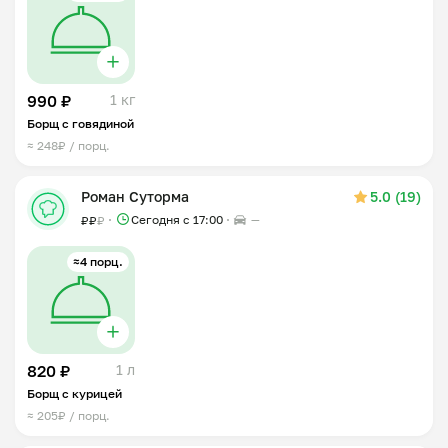
990 ₽
1 кг
Борщ с говядиной
≈ 248₽ / порц.
Роман Суторма
5.0 (19)
Сегодня с 17:00
—
₽
₽
₽
≈4 порц.
820 ₽
1 л
Борщ с курицей
≈ 205₽ / порц.