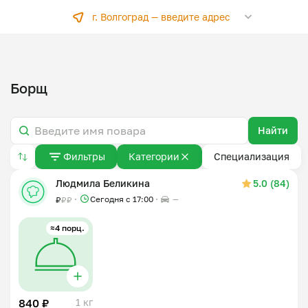
г. Волгоград —
введите адрес
Борщ
Найти
Фильтры
Категории
Специализация
Людмила Беликина
5.0 (84)
Сегодня с 17:00
—
₽
₽
₽
≈4 порц.
840 ₽
1 кг