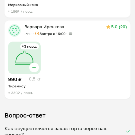
Морковный кекс
≈ 186₽ / порц.
Варвара Иренкова
5.0 (20)
Завтра c 16:00
—
₽
₽
₽
≈3 порц.
990 ₽
0,5 кг
Тирамису
≈ 330₽ / порц.
Вопрос-ответ
Как осуществляется заказ торта через ваш
сервис?