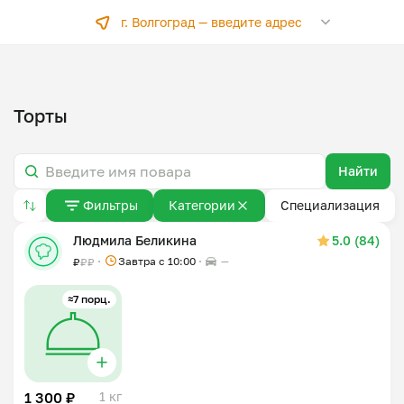
г. Волгоград —
введите адрес
Торты
Найти
Фильтры
Категории
Специализация
Людмила Беликина
5.0 (84)
Завтра c 10:00
—
₽
₽
₽
≈7 порц.
1 300 ₽
1 кг