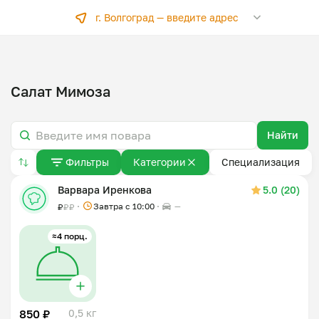
г. Волгоград —
введите адрес
Салат Мимоза
Найти
Фильтры
Категории
Специализация
Варвара Иренкова
5.0 (20)
Завтра c 10:00
—
₽
₽
₽
≈4 порц.
850 ₽
0,5 кг