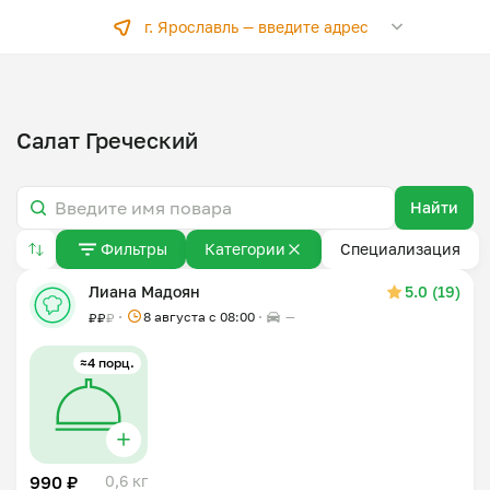
г. Ярославль —
введите адрес
Салат Греческий
Найти
Фильтры
Категории
Специализация
Лиана Мадоян
5.0 (19)
8 августа с 08:00
—
₽
₽
₽
≈4 порц.
990 ₽
0,6 кг