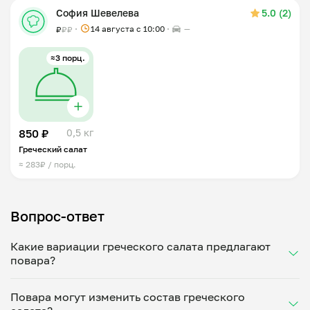
София Шевелева
5.0 (2)
14 августа с 10:00
—
₽
₽
₽
≈3 порц.
850 ₽
0,5 кг
Греческий салат
≈ 283₽ / порц.
Вопрос-ответ
Какие вариации греческого салата предлагают
повара?
На сайте собраны разные варианты популярного
Повара могут изменить состав греческого
средиземноморского салата — от классической