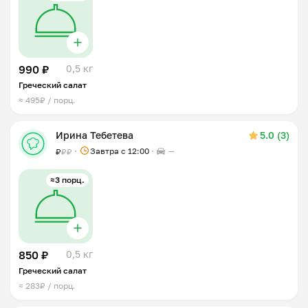
990 ₽
0,5 кг
Греческий салат
≈ 495₽ / порц.
Ирина Тебетева
5.0 (3)
Завтра c 12:00
—
₽
₽
₽
≈3 порц.
850 ₽
0,5 кг
Греческий салат
≈ 283₽ / порц.