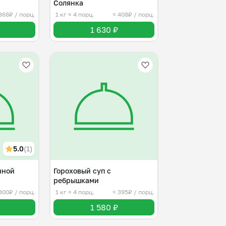
Солянка
368₽ / порц.
1 кг
≈ 4 порц.
≈ 408₽ / порц.
1 630 ₽
5.0
(1)
чной
Гороховый суп с
ребрышками
300₽ / порц.
1 кг
≈ 4 порц.
≈ 395₽ / порц.
1 580 ₽