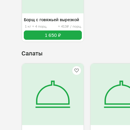
борщ, 
очные 
Борщ с говяжьей вырезкой
1 кг
≈ 4 порц.
≈ 413₽ / порц.
1 650 ₽
Салаты