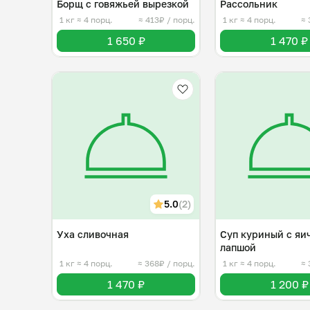
Борщ с говяжьей вырезкой
Рассольник
1 кг
≈ 4 порц.
≈ 413₽ / порц.
1 кг
≈ 4 порц.
≈ 
1 650 ₽
1 470 ₽
5.0
(2)
Уха сливочная
Суп куриный с яи
лапшой
1 кг
≈ 4 порц.
≈ 368₽ / порц.
1 кг
≈ 4 порц.
≈ 
1 470 ₽
1 200 ₽