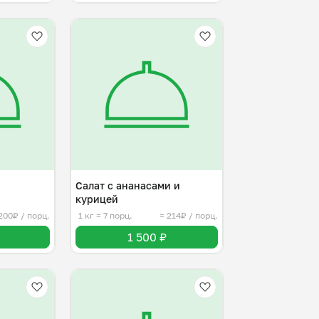
Салат с ананасами и
курицей
200₽ / порц.
1 кг
≈ 7 порц.
≈ 214₽ / порц.
1 500 ₽