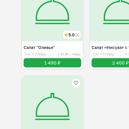
5.0
(1)
Салат "Оливье"
Салат «Нисуаз» с
1 кг
≈ 7 порц.
≈ 213₽ / порц.
1 кг
≈ 7 порц.
≈ 
1 490 ₽
2 400 ₽