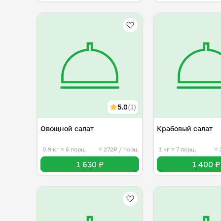
5.0
(1)
Овощной салат
Крабовый салат
0.9 кг
≈ 6 порц.
≈ 272₽ / порц.
1 кг
≈ 7 порц.
≈ 
1 630 ₽
1 400 ₽