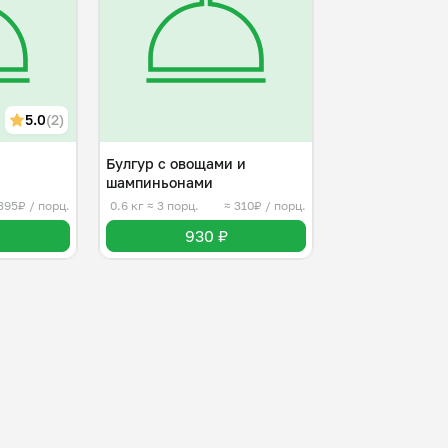
5.0
(2)
й
Булгур с овощами и
шампиньонами
395₽ / порц.
0.6 кг
≈ 3 порц.
≈ 310₽ / порц.
930 ₽