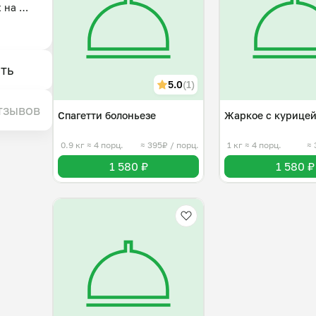
на 
 я 
ть
т, су-
5.0
(1)
лет. 
й. 
тзывов
Спагетти болоньезе
Жаркое с курице
чие 
0.9 кг
≈ 4 порц.
≈ 395₽ / порц.
1 кг
≈ 4 порц.
≈ 
1 580 ₽
1 580 ₽
ллы, 
 и 
ался 
 могу 
 с 
У и 
ные 