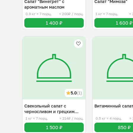
Салат "Винегрет" с
Салат "Мимоза"
ароматным маслом
0.9 кг
≈ 7 порц.
≈ 200₽ / порц.
1 кг
≈ 7 порц.
≈ 
1 400 ₽
1 600 ₽
5.0
(1)
Свекольный салат с
Витаминный сала
черносливом и грецким
орехом
1 кг
≈ 7 порц.
≈ 214₽ / порц.
0.5 кг
≈ 4 порц.
≈ 
1 500 ₽
850 ₽