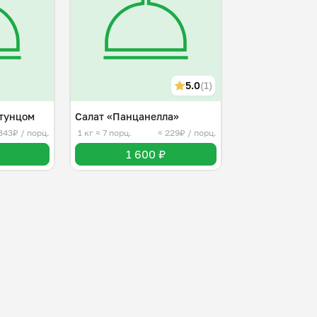
5.0
(1)
 тунцом
Салат «Панцанелла»
343₽ / порц.
1 кг
≈ 7 порц.
≈ 229₽ / порц.
1 600 ₽