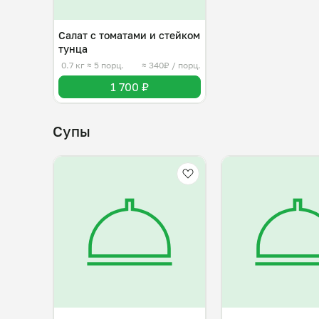
Салат с томатами и стейком
тунца
0.7 кг
≈ 5 порц.
≈ 340₽ / порц.
1 700 ₽
Супы