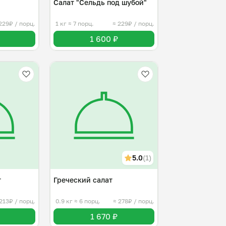
Салат "Сельдь под шубой"
229₽ / порц.
1 кг
≈ 7 порц.
≈ 229₽ / порц.
1 600 ₽
5.0
(1)
т
Греческий салат
213₽ / порц.
0.9 кг
≈ 6 порц.
≈ 278₽ / порц.
1 670 ₽