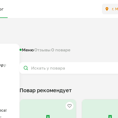
ог
г. 
Меню
Отзывы
О поваре
₽
₽
₽
Повар рекомендует
а! 

 