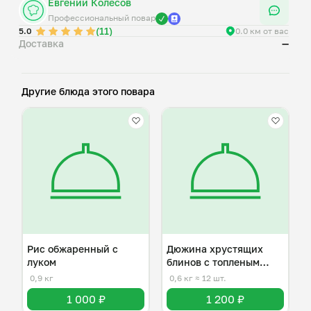
Евгений Колесов
Профессиональный повар
(11)
5.0
0.0 км от вас
Доставка
—
Другие блюда этого повара
Рис обжаренный с
Дюжина хрустящих
луком
блинов с топленым
маслом
0,9 кг
0,6 кг
≈ 12 шт.
1 000 ₽
1 200 ₽