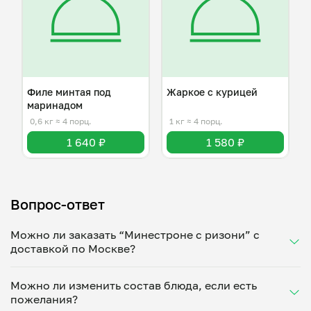
Филе минтая под
Жаркое с курицей
маринадом
0,6 кг
≈ 4 порц.
1 кг
≈ 4 порц.
1 640 ₽
1 580 ₽
Вопрос-ответ
Можно ли заказать “Минестроне с ризони” с
доставкой по Москве?
Да, доставка на дом работает по всему городу!
Можно ли изменить состав блюда, если есть
Укажите удобное время — и получите свежее
пожелания?
домашнее блюдо в большой порции прямо с плиты.