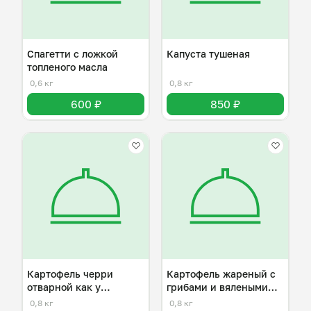
Спагетти с ложкой
Капуста тушеная
топленого масла
0,6 кг
0,8 кг
600 ₽
850 ₽
Картофель черри
Картофель жареный с
отварной как у
грибами и вялеными
бабушки
томатами
0,8 кг
0,8 кг