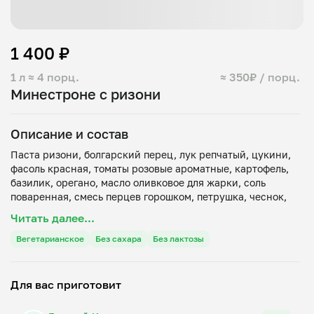
1 400 ₽
1 л
≈ 4 порц.
≈ 350₽ / порц.
Минестроне с ризони
Описание и состав
Паста ризони, болгарский перец, лук репчатый, цукини,
фасоль красная, томаты розовые ароматные, картофель,
базилик, орегано, масло оливковое для жарки, соль
поваренная, смесь перцев горошком, петрушка, чеснок,
Читать далее...
Вегетарианское
Без сахара
Без лактозы
Для вас приготовит