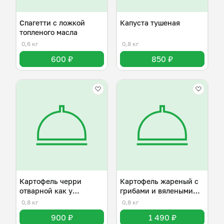
Спагетти с ложкой
Капуста тушеная
топленого масла
0,6 кг
0,8 кг
600 ₽
850 ₽
Картофель черри
Картофель жареный с
отварной как у
грибами и вялеными
бабушки
томатами
0,8 кг
0,8 кг
900 ₽
1 490 ₽