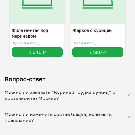
Филе минтая под
Жаркое с курицей
маринадом
0,6 кг
≈ 4 порц.
1 кг
≈ 4 порц.
1 640 ₽
1 580 ₽
Вопрос-ответ
Можно ли заказать “Куриная грудка су-вид” с
доставкой по Москве?
Да, доставка на дом работает по всему городу!
Можно ли изменить состав блюда, если есть
Укажите удобное время — и получите свежее
пожелания?
домашнее блюдо в большой порции прямо с плиты.
Герметичная упаковка сохраняет тепло до 90
Конечно! Евгений Колесов адаптирует блюдо под
минут. Статус заказа отслеживайте в личном