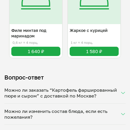
Филе минтая под
Жаркое с курицей
маринадом
0,6 кг
≈ 4 порц.
1 кг
≈ 4 порц.
1 640 ₽
1 580 ₽
Вопрос-ответ
Можно ли заказать “Картофель фаршированный
пюре и сыром” с доставкой по Москве?
Да, доставка на дом работает по всему городу!
Можно ли изменить состав блюда, если есть
Укажите удобное время — и получите свежее
пожелания?
домашнее блюдо в большой порции прямо с плиты.
Герметичная упаковка сохраняет тепло до 90
Конечно! Евгений Колесов адаптирует блюдо под
минут. Статус заказа отслеживайте в личном