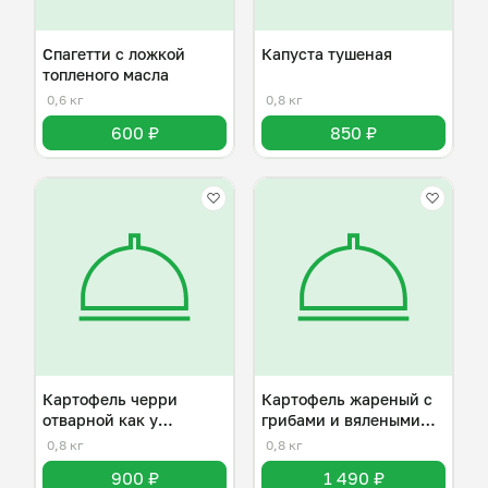
Спагетти с ложкой
Капуста тушеная
топленого масла
0,6 кг
0,8 кг
600 ₽
850 ₽
Картофель черри
Картофель жареный с
отварной как у
грибами и вялеными
бабушки
томатами
0,8 кг
0,8 кг
900 ₽
1 490 ₽