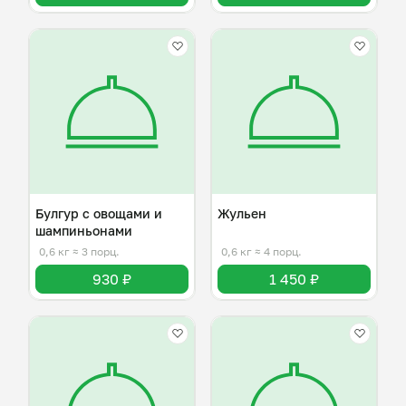
Булгур с овощами и
Жульен
шампиньонами
0,6 кг
≈ 3 порц.
0,6 кг
≈ 4 порц.
930 ₽
1 450 ₽