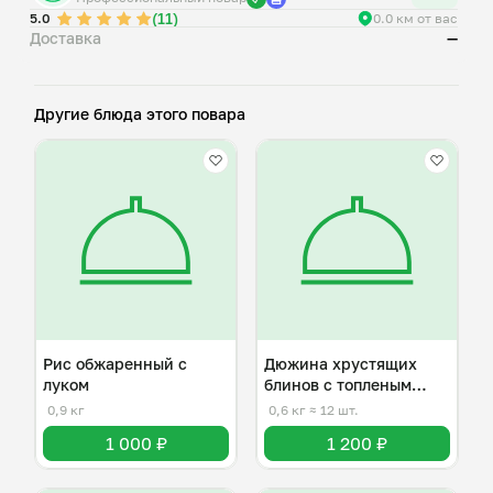
(11)
5.0
0.0 км от вас
Доставка
—
Другие блюда этого повара
Рис обжаренный с
Дюжина хрустящих
луком
блинов с топленым
маслом
0,9 кг
0,6 кг
≈ 12 шт.
1 000 ₽
1 200 ₽