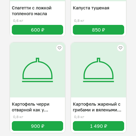
Спагетти с ложкой
Капуста тушеная
топленого масла
0,6 кг
0,8 кг
600 ₽
850 ₽
Картофель черри
Картофель жареный с
отварной как у
грибами и вялеными
бабушки
томатами
0,8 кг
0,8 кг
900 ₽
1 490 ₽