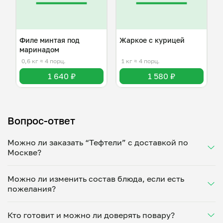
Филе минтая под
Жаркое с курицей
маринадом
0,6 кг
≈ 4 порц.
1 кг
≈ 4 порц.
1 640 ₽
1 580 ₽
Вопрос-ответ
Можно ли заказать “Тефтели” с доставкой по
Москве?
Да, доставка на дом работает по всему городу!
Можно ли изменить состав блюда, если есть
Укажите удобное время — и получите свежее
пожелания?
домашнее блюдо в большой порции прямо с плиты.
Герметичная упаковка сохраняет тепло до 90
Конечно! Евгений Колесов адаптирует блюдо под
минут. Статус заказа отслеживайте в личном
Кто готовит и можно ли доверять повару?
ваши предпочтения: уберет специи, снизит
кабинете, а с поваром можно связаться напрямую в