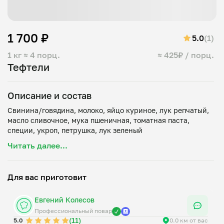
1 700 ₽
5.0
(1)
1 кг
≈ 4 порц.
≈ 425₽ / порц.
Тефтели
Описание и состав
Свинина/говядина, молоко, яйцо куриное, лук репчатый,
масло сливочное, мука пшеничная, томатная паста,
Читать далее...
Для вас приготовит
Евгений Колесов
Профессиональный повар
(11)
5.0
0.0 км от вас