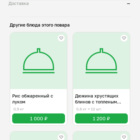
Доставка
—
Другие блюда этого повара
Рис обжаренный с
Дюжина хрустящих
луком
блинов с топленым
маслом
0,9 кг
0,6 кг
≈ 12 шт.
1 000 ₽
1 200 ₽