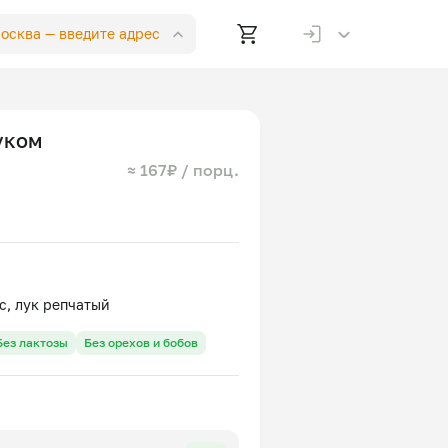
Москва —
введите адрес
уком
≈ 167₽ / порц.
Без лактозы
Без орехов и бобов