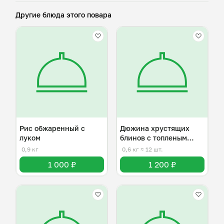
Другие блюда этого повара
Рис обжаренный с
Дюжина хрустящих
луком
блинов с топленым
маслом
0,9 кг
0,6 кг
≈ 12 шт.
1 000 ₽
1 200 ₽