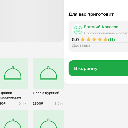
майонез домашний (масло п
яйцо куриное, горчица русск
Для вас приготовит
Евгений Колесов
Профессиональный пова
5.0
(11)
Доставка
В корзину
ырники
Плов с курицей
лассические
80₽
0,4 кг
1800₽
1,5 кг