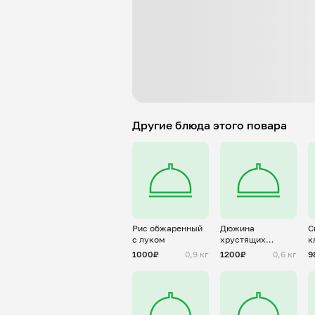
Другие блюда этого повара
Рис обжаренный
Дюжина
С
с луком
хрустящих
к
блинов с
1000₽
0,9 кг
1200₽
0,6 кг
9
топленым маслом