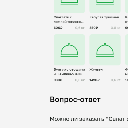
Спагетти с
Капуста тушеная
К
ложкой топленого
о
масла
б
600₽
0,6 кг
850₽
0,8 кг
9
Булгур с овощами
Жульен
Ф
и шампиньонами
м
930₽
0,6 кг
1450₽
0,6 кг
1
Вопрос-ответ
Можно ли заказать “Салат 