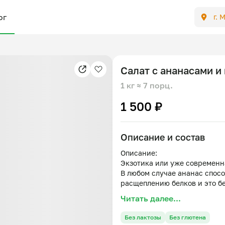
ог
г. 
Салат с ананасами и
1 кг
≈ 7 порц.
1 500 ₽
Описание и состав
Описание:
Экзотика или уже современн
В любом случае ананас спос
расщеплению белков и это б
Читать далее...
Состав:
Куриное филе, ананасы конс
Без лактозы
Без глютена
консервированная молодая, 