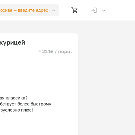
Москва —
введите адрес
 курицей
≈ 214₽ / порц.
ая классика?
обствует более быстрому
езусловно плюс!
ервированные, кукуруза
яйцо куриное, сыр маасдам,