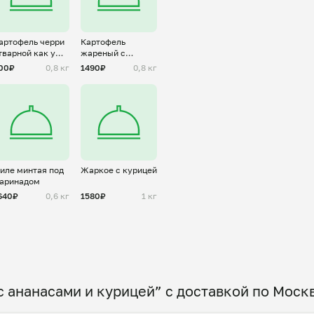
артофель черри
Картофель
тварной как у
жареный с
абушки
грибами и
00₽
0,8 кг
1490₽
0,8 кг
вялеными
томатами
иле минтая под
Жаркое с курицей
аринадом
640₽
0,6 кг
1580₽
1 кг
с ананасами и курицей” с доставкой по Моск