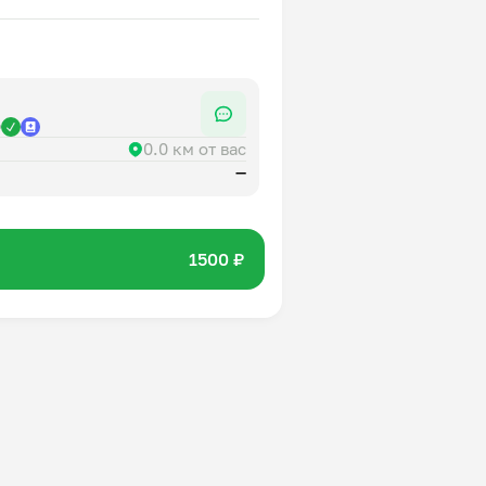
одсолнечное рафинированное,
ая, соль поваренная, сок лимона
р
0.0 км от вас
—
1500 ₽