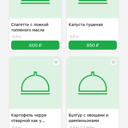
Спагетти с ложкой
Капуста тушеная
топленого масла
0,6 кг
0,8 кг
600 ₽
850 ₽
Картофель черри
Булгур с овощами и
отварной как у
шампиньонами
бабушки
0,8 кг
0,6 кг
≈ 3 порц.