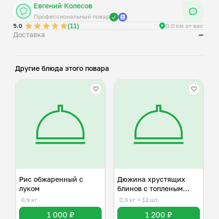
Евгений Колесов
Профессиональный повар
(11)
5.0
0.0 км от вас
Доставка
—
Другие блюда этого повара
Рис обжаренный с
Дюжина хрустящих
луком
блинов с топленым
маслом
0,9 кг
0,6 кг
≈ 12 шт.
1 000 ₽
1 200 ₽