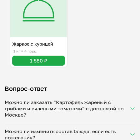
Жаркое с курицей
1 кг
≈ 4 порц.
1 580 ₽
Вопрос-ответ
Можно ли заказать “Картофель жареный с
грибами и вялеными томатами” с доставкой по
Москве?
Да, доставка на дом работает по всему городу!
Можно ли изменить состав блюда, если есть
Укажите удобное время — и получите свежее
пожелания?
домашнее блюдо в большой порции прямо с плиты.