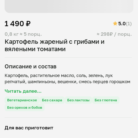
1 490 ₽
5.0
(1)
0,8 кг
≈ 5 порц.
≈ 298₽ / порц.
Картофель жареный с грибами и
вялеными томатами
Описание и состав
Картофель, растительное масло, соль, зелень, лук
Читать далее...
Вегетарианское
Без сахара
Без лактозы
Без глютена
Без орехов и бобов
Для вас приготовит