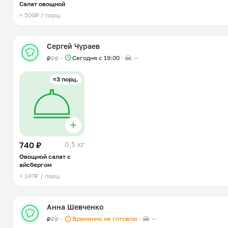
Салат овощной
≈ 500₽ / порц.
Сергей Чураев
Сегодня с 19:00
—
₽
₽
₽
≈3 порц.
740 ₽
0,5 кг
Овощной салат с
айсбергом
≈ 247₽ / порц.
Анна Шевченко
Временно не готовлю
—
₽
₽
₽