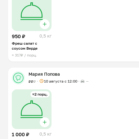
950 ₽
0,5 кг
Фреш салат с
соусом Верде
≈ 317₽ / порц.
Мария Попова
10 августа с 12:00
—
₽
₽
₽
≈2 порц.
1 000 ₽
0,5 кг