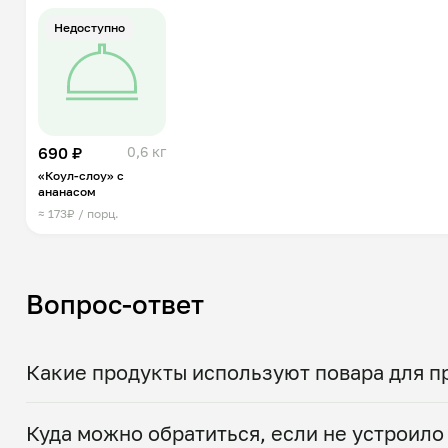
Недоступно
690 ₽
0,6 кг
«Коул-слоу» с
ананасом
≈ 173₽ / порц.
Вопрос-ответ
Какие продукты используют повара для п
Для витаминных салатов из свежих овощей по
Куда можно обратиться, если не устроило
натуральные ингредиенты. Все продукты заку