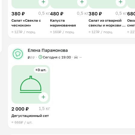
380 ₽
0,5 кг
480 ₽
0,5 кг
380 ₽
0,5 кг
68
Салат «Свекла с
Капуста
Салат из отварной
Ово
чесноком»
маринованная
свеклы и моркови с
сме
маслом
≈ 127₽ / порц.
≈ 160₽ / порц.
≈ 127₽ / порц.
≈ 22
Елена Парамонова
Сегодня с 19:00
—
₽
₽
₽
≈3 шт.
2 000 ₽
1,5 кг
Дегустационный сет
≈ 666₽ / шт.