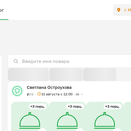
ог
г. 
По расстоянию
По отзывам
По новизне
Светлана Остроухова
11 августа с 12:00
—
₽
₽
₽
≈3 порц.
≈3 порц.
≈3 порц.