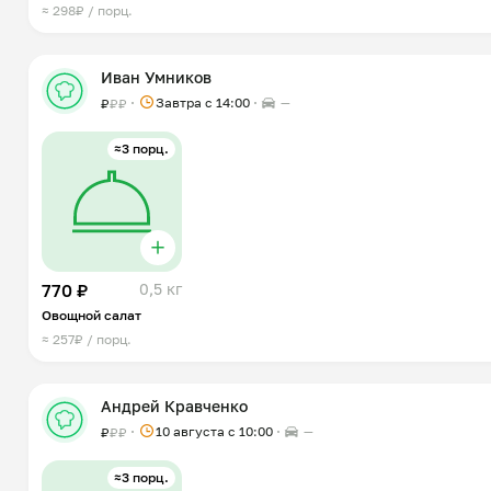
≈ 298₽ / порц.
Иван Умников
Завтра c 14:00
—
₽
₽
₽
≈3 порц.
770 ₽
0,5 кг
Овощной салат
≈ 257₽ / порц.
Андрей Кравченко
10 августа с 10:00
—
₽
₽
₽
≈3 порц.