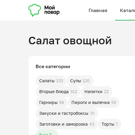
Главная
Катал
Салат овощной
Все категории
Салаты
133
Супы
120
Вторые блюда
312
Напитки
22
Гарниры
98
Пироги и выпечка
59
Закуски и гастробоксы
70
Заготовки и заморозка
43
Торты
7
Еще 7...