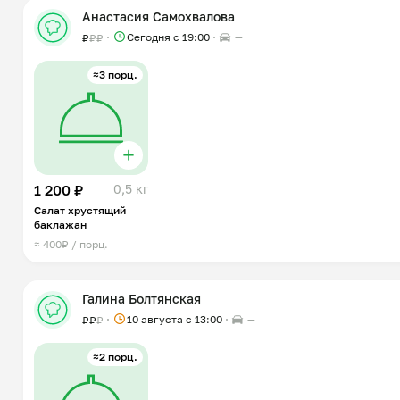
Анастасия Самохвалова
Сегодня с 19:00
—
₽
₽
₽
≈3 порц.
1 200 ₽
0,5 кг
Салат хрустящий
баклажан
≈ 400₽ / порц.
Галина Болтянская
10 августа с 13:00
—
₽
₽
₽
≈2 порц.