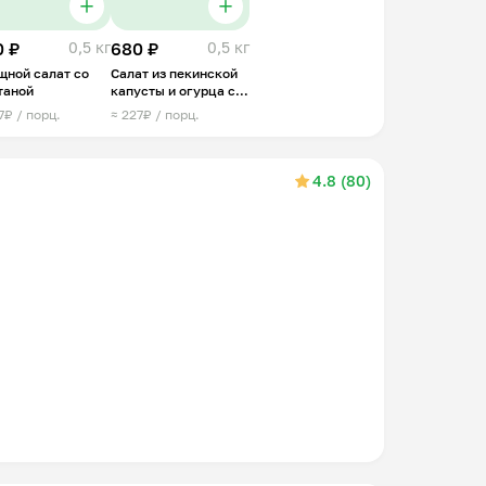
0 ₽
0,5 кг
680 ₽
0,5 кг
щной салат со
Салат из пекинской
таной
капусты и огурца со
сметаной
7₽ / порц.
≈ 227₽ / порц.
4.8 (80)