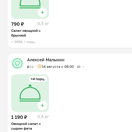
790 ₽
0,5 кг
Салат овощной с
брынзой
≈ 395₽ / порц.
Алексей Малыхин
14 августа с 08:00
—
₽
₽
₽
≈4 порц.
1 190 ₽
0,5 кг
Овощной салат с
сыром фета