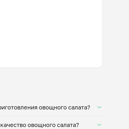
риготовления овощного салата?
вара выбирают только качественные и
 качество овощного салата?
паются непосредственно перед