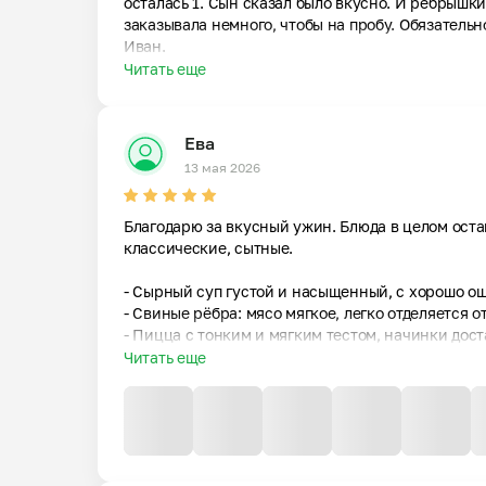
осталась 1. Сын сказал было вкусно. И ребрышки
заказывала немного, чтобы на пробу. Обязательн
Иван.
Читать еще
Ева
13 мая 2026
Благодарю за вкусный ужин. Блюда в целом оста
классические, сытные.

- Сырный суп густой и насыщенный, с хорошо о
- Свиные рёбра: мясо мягкое, легко отделяется о
- Пицца с тонким и мягким тестом, начинки дост
- Десерт очень сладкий, но при этом нежный и м
Читать еще
- Морс - насыщенный и вкусный.