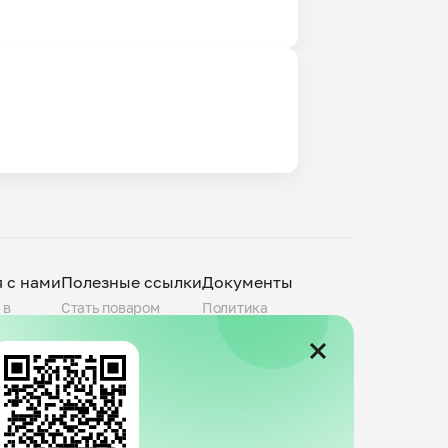
я с нами
Полезные ссылки
Документы
 в
Стать поваром
Политика
О компании
конфиденциальности
povar.ru
Города присутствия
Пользовательское
Telegram-канал
соглашение
Группа VK
Публичная оферта