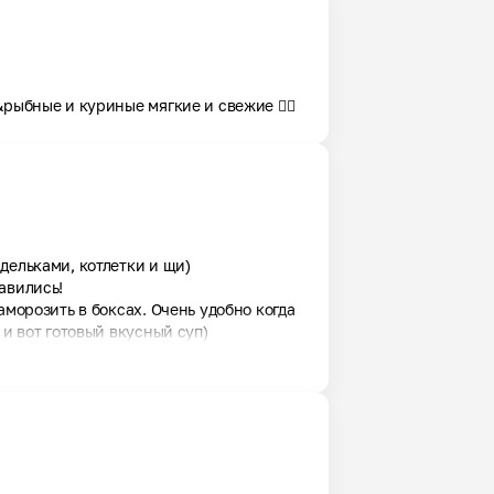
ы&рыбные и куриные мягкие и свежие 👍🏻
ельками, котлетки и щи) 

вились! 

морозить в боксах. Очень удобно когда 
 и вот готовый вкусный суп)