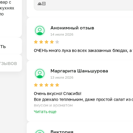
ар с 
🙏🏻
кухнях 
о 
астер-
Анонимный отзыв
реч. 
14 июля 2026
 я 
нергия 
ть
ОЧЕНЬ много лука во всех заказанных блюдах, а 
Я не 
сферу, 
тзывов
Маргарита Шаньшурова
, 
13 июля 2026
Очень вкусно! Спасибо!

Все доехало тепленьким, даже простой салат из 
вкусом и ароматом
Читать еще
Виктория