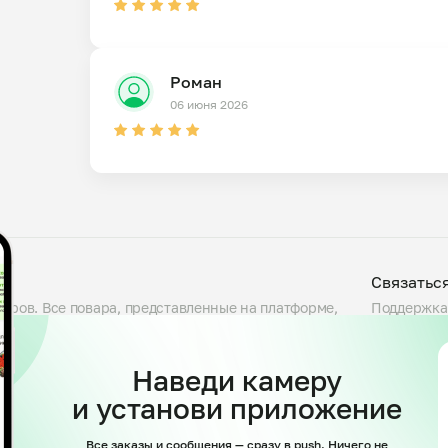
Роман
06 июня 2026
Связатьс
варов. Все повара, представленные на платформе,
Поддержка
люда, проверяем условия приготовления на кухне и
Telegram
сности. Блюда готовятся большими порциями — от
support@my
 указав свои предпочтения. Доступны самовывоз и
Наведи камеру
и установи приложение
Все заказы и сообщения — сразу в push. Ничего не