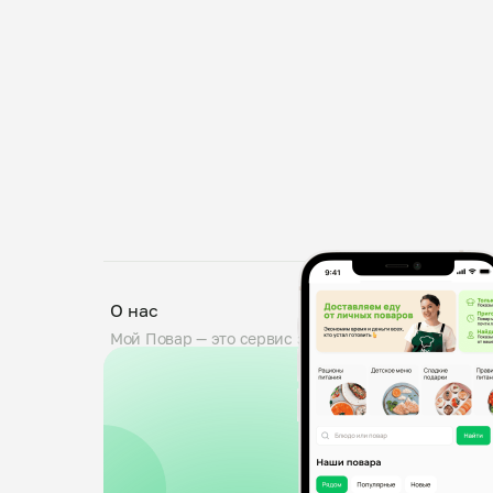
О нас
Мой Повар — это сервис заказа блюд от личных по
проходят тщательную проверку: мы дегустируем б
знакомим поваров с требованиями пищевой безопа
0,5 кг. Вы можете оставить комментарий к заказу,
доставка от любого повара.