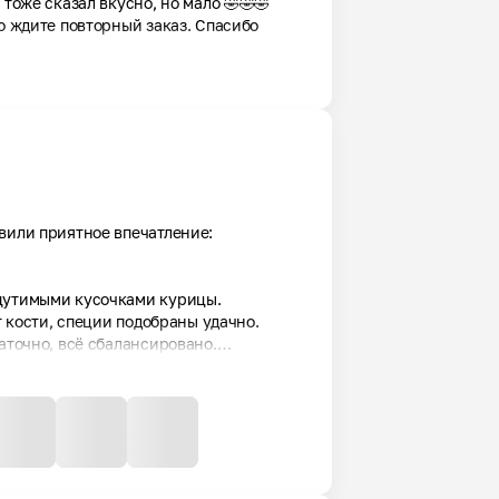
 тоже сказал вкусно, но мало 🤣🤣🤣
о ждите повторный заказ. Спасибо 
вили приятное впечатление: 
щутимыми кусочками курицы. 

т кости, специи подобраны удачно.

аточно, всё сбалансировано.

ягкий, слои хорошо пропитаны. 
