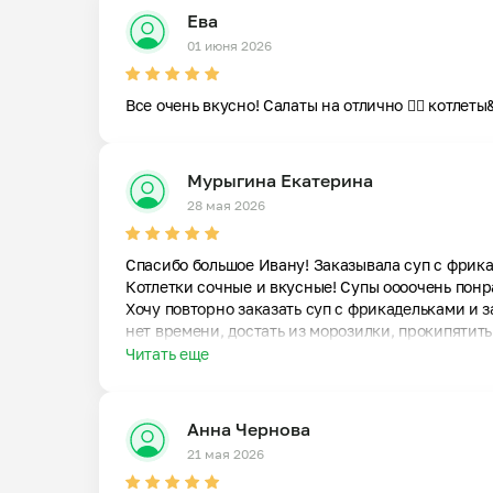
Ева
01 июня 2026
Все очень вкусно! Салаты на отлично 👌🏻 котлет
Мурыгина Екатерина
28 мая 2026
Спасибо большое Ивану! Заказывала суп с фрикад
Котлетки сочные и вкусные! Супы оооочень понра
Хочу повторно заказать суп с фрикадельками и за
нет времени, достать из морозилки, прокипятить
Читать еще
Анна Чернова
21 мая 2026