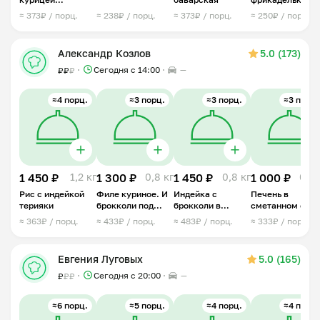
тушенная
≈ 373₽ / порц.
≈ 238₽ / порц.
≈ 373₽ / порц.
≈ 250₽ / порц.
Александр Козлов
5.0 (173)
Сегодня с 14:00
—
₽
₽
₽
≈4 порц.
≈3 порц.
≈3 порц.
≈3 порц.
1 450 ₽
1,2 кг
1 300 ₽
0,8 кг
1 450 ₽
0,8 кг
1 000 ₽
0,8 
Рис с индейкой
Филе куриное. И
Индейка с
Печень в
терияки
брокколи под
брокколи в
сметанном соу
сливочным
восточном стиле
≈ 363₽ / порц.
≈ 433₽ / порц.
≈ 483₽ / порц.
≈ 333₽ / порц.
соусом
Евгения Луговых
5.0 (165)
Сегодня с 20:00
—
₽
₽
₽
≈6 порц.
≈5 порц.
≈4 порц.
≈4 порц.