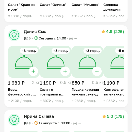
Салат "Красное
Салат "Оливье"
Салат "Мимоза"
Солянка
море"
домашняя
≈ 188₽ / порц.
≈ 188₽ / порц.
≈ 198₽ / порц.
≈ 285₽ / порц.
Денис Сыс
4.9 (226)
Сегодня с 14:00
—
₽
₽
₽
≈8 порц.
≈3 порц.
≈3 порц.
≈5 порц.
1 680 ₽
2 кг
1 190 ₽
0,5 кг
850 ₽
0,5 кг
1 190 ₽
1 
Борщ
Салат с
Грудка куриная
Картофельная
фермерский с
говядиной в
нежная су-вид
запеканка с
говядиной
медово-
мясным фарше
≈ 210₽ / порц.
≈ 397₽ / порц.
≈ 283₽ / порц.
≈ 238₽ / порц.
горчичной
заправке
Ирина Сычева
5.0 (179)
17 августа с 08:00
—
₽
₽
₽