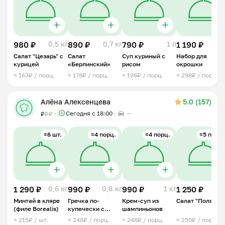
980 ₽
0,5 кг
890 ₽
0,7 кг
790 ₽
1 л
1 190 ₽
1 
Салат "Цезарь" с
Салат
Суп куриный с
Набор для
курицей
«Берлинский»
рисом
окрошки
≈ 163₽ / порц.
≈ 178₽ / порц.
≈ 198₽ / порц.
≈ 298₽ / порц.
Алёна Алексенцева
5.0 (157)
Сегодня с 18:00
—
₽
₽
₽
≈6 шт.
≈4 порц.
≈4 порц.
≈5 порц.
1 290 ₽
0,6 кг
990 ₽
0,8 кг
990 ₽
1 кг
1 250 ₽
0,7 
Минтай в кляре
Гречка по-
Крем-суп из
Салат "Полянка
(филе Borealis)
купечески с
шампиньонов
курицей
≈ 215₽ / шт.
≈ 248₽ / порц.
≈ 248₽ / порц.
≈ 250₽ / порц.