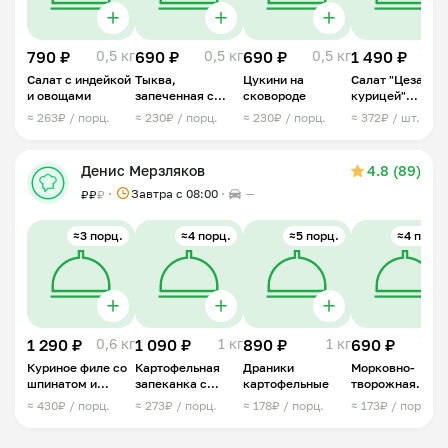
790 ₽
0,5 кг
690 ₽
0,5 кг
690 ₽
0,5 кг
1 490 ₽
0,6 
Салат с индейкой
Тыква,
Цукини на
Салат "Цезарь с
и овощами
запеченная с
сковороде
курицей"
яйцом и
порционный
≈ 263₽ / порц.
≈ 230₽ / порц.
≈ 230₽ / порц.
≈ 372₽ / шт.
адыгейским
сыром
Денис Мерзляков
4.8 (89)
Завтра c 08:00
—
₽
₽
₽
≈3 порц.
≈4 порц.
≈5 порц.
≈4 порц.
1 290 ₽
0,6 кг
1 090 ₽
1 кг
890 ₽
1 кг
690 ₽
0,6 
Куриное филе со
Картофельная
Драники
Морковно-
шпинатом и
запеканка с
картофельные
творожная
сыром Фета
куриным фаршем
запеканка
≈ 430₽ / порц.
≈ 273₽ / порц.
≈ 178₽ / порц.
≈ 173₽ / порц.