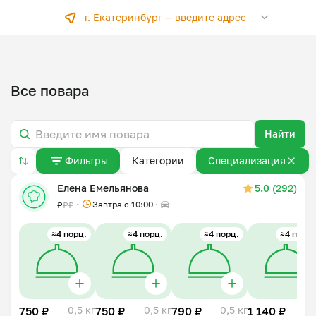
г. Екатеринбург —
введите адрес
Все повара
Найти
Фильтры
Категории
Специализация
Елена Емельянова
5.0 (292)
Завтра c 10:00
—
₽
₽
₽
≈4 порц.
≈4 порц.
≈4 порц.
≈4 порц.
750 ₽
0,5 кг
750 ₽
0,5 кг
790 ₽
0,5 кг
1 140 ₽
1 