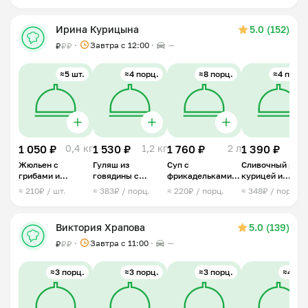
Ирина Курицына
5.0 (152)
Завтра c 12:00
—
₽
₽
₽
≈5 шт.
≈4 порц.
≈8 порц.
≈4 порц.
1 050 ₽
0,4 кг
1 530 ₽
1,2 кг
1 760 ₽
2 л
1 390 ₽
1 
Жюльен с
Гуляш из
Суп с
Сливочный рис 
грибами и
говядины с
фрикадельками
курицей и
курицей
картофельным
из индейки
овощами
≈ 210₽ / шт.
≈ 383₽ / порц.
≈ 220₽ / порц.
≈ 348₽ / порц.
пюре
(овощной)
Виктория Храпова
5.0 (139)
Завтра c 11:00
—
₽
₽
₽
≈3 порц.
≈3 порц.
≈3 порц.
≈4 шт.