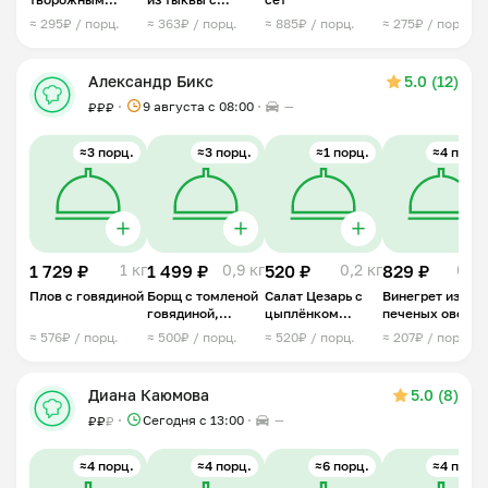
сыром и форелью
креветками
≈ 295₽ / порц.
≈ 363₽ / порц.
≈ 885₽ / порц.
≈ 275₽ / порц.
Александр Бикс
5.0 (12)
9 августа с 08:00
—
₽
₽
₽
≈3 порц.
≈3 порц.
≈1 порц.
≈4 порц.
1 729 ₽
1 кг
1 499 ₽
0,9 кг
520 ₽
0,2 кг
829 ₽
0,8 
Плов с говядиной
Борщ с томленой
Салат Цезарь с
Винегрет из
говядиной,
цыплёнком
печеных овоще
копчёной
авторским
с ароматным
≈ 576₽ / порц.
≈ 500₽ / порц.
≈ 520₽ / порц.
≈ 207₽ / порц.
сметаной
соусом
маслом
Диана Каюмова
5.0 (8)
Сегодня с 13:00
—
₽
₽
₽
≈4 порц.
≈4 порц.
≈6 порц.
≈4 порц.