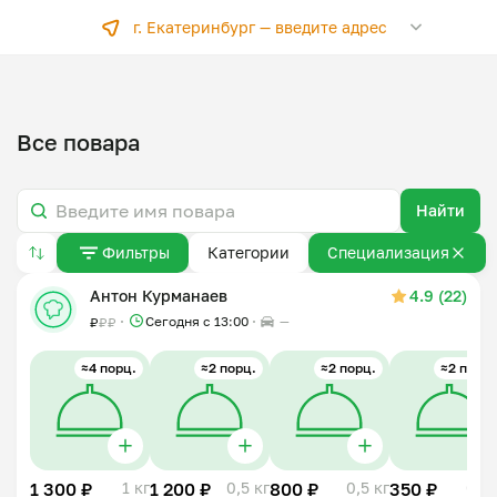
г. Екатеринбург —
введите адрес
Все повара
Найти
Фильтры
Категории
Специализация
Антон Курманаев
4.9 (22)
Сегодня с 13:00
—
₽
₽
₽
≈4 порц.
≈2 порц.
≈2 порц.
≈2 порц.
1 300 ₽
1 кг
1 200 ₽
0,5 кг
800 ₽
0,5 кг
350 ₽
0,3 