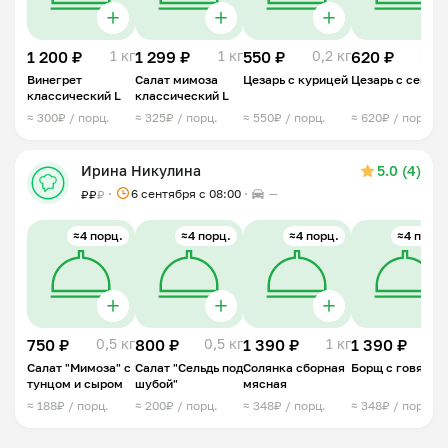
1 200 ₽
1 кг
1 299 ₽
1 кг
550 ₽
0,2 кг
620 ₽
0,2 
Винегрет
Салат мимоза
Цезарь с курицей
Цезарь с семго
классический L
классический L
≈ 300₽ / порц.
≈ 325₽ / порц.
≈ 550₽ / порц.
≈ 620₽ / порц.
Ирина Никулина
5.0 (4)
6 сентября с 08:00
—
₽
₽
₽
≈4 порц.
≈4 порц.
≈4 порц.
≈4 порц.
750 ₽
0,5 кг
800 ₽
0,5 кг
1 390 ₽
1 кг
1 390 ₽
1 
Салат "Мимоза" с
Салат "Сельдь под
Солянка сборная
Борщ с говядин
тунцом и сыром
шубой"
мясная
≈ 188₽ / порц.
≈ 200₽ / порц.
≈ 348₽ / порц.
≈ 348₽ / порц.