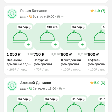
Равил Гаппасов
4.9 (7)
Завтра c 10:00
—
₽
₽
₽
≈4 порц.
≈10 шт.
≈4 порц.
≈4 шт.
1 050 ₽
1 кг
750 ₽
0,8 кг
600 ₽
0,5 кг
600 ₽
0,5 
Пельмени
Чебуреки
Фрикадельки
Тефтели
домашние св/
(заморозка)
(заморозка)
(заморозка)
гов/кур
≈ 263₽ / порц.
≈ 75₽ / шт.
≈ 150₽ / порц.
≈ 150₽ / шт.
(заморозка)
Алексей Данилов
5.0 (6)
Сегодня с 13:00
—
₽
₽
₽
≈4 порц.
≈4 порц.
≈1 порц.
≈1 порц.