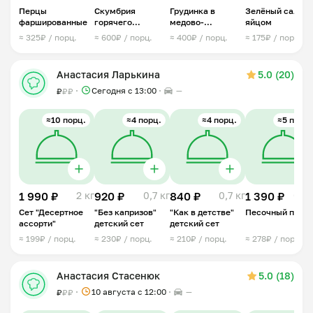
Перцы
Скумбрия
Грудинка в
Зелёный салат 
фаршированные
горячего
медово-
яйцом
копчения
горчичной
≈ 325₽ / порц.
≈ 600₽ / порц.
≈ 400₽ / порц.
≈ 175₽ / порц.
глазури
Анастасия Ларькина
5.0 (20)
Сегодня с 13:00
—
₽
₽
₽
≈10 порц.
≈4 порц.
≈4 порц.
≈5 порц.
1 990 ₽
2 кг
920 ₽
0,7 кг
840 ₽
0,7 кг
1 390 ₽
0,9 
Сет "Десертное
"Без капризов"
"Как в детстве"
Песочный пирог
ассорти"
детский сет
детский сет
≈ 199₽ / порц.
≈ 230₽ / порц.
≈ 210₽ / порц.
≈ 278₽ / порц.
Анастасия Стасенюк
5.0 (18)
10 августа с 12:00
—
₽
₽
₽