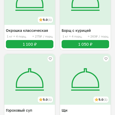
5.0
(1)
Окрошка классическая
Борщ с курицей
1 кг
≈ 4 порц.
≈ 275₽ / порц.
1 кг
≈ 4 порц.
≈ 263₽ / порц.
1 100 ₽
1 050 ₽
5.0
(1)
5.0
(1)
Гороховый суп
Щи