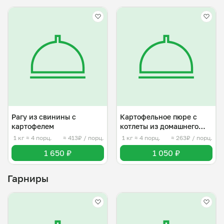
Рагу из свинины с
Картофельное пюре с
картофелем
котлеты из домашнего
фарша
1 кг
≈ 4 порц.
≈ 413₽ / порц.
1 кг
≈ 4 порц.
≈ 263₽ / порц.
1 650 ₽
1 050 ₽
Гарниры