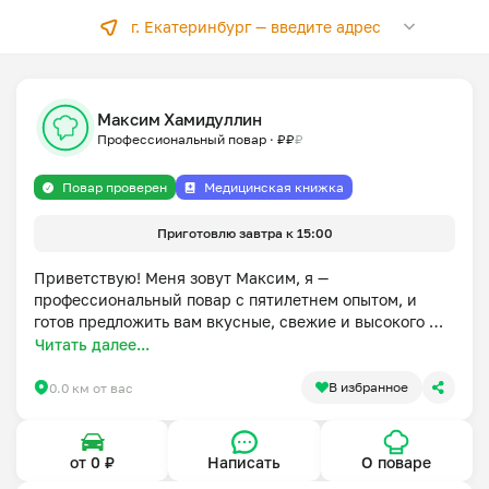
г. Екатеринбург —
введите адрес
Максим Хамидуллин
Профессиональный повар
·
₽
₽
₽
Повар проверен
Медицинская книжка
Приготовлю завтра к 15:00
Приветствую! Меня зовут Максим, я — 
профессиональный повар с пятилетнем опытом, и 
готов предложить вам вкусные, свежие и высокого 
качества блюда, приготовленные с мастерством и 
Читать далее...
любовью. Моя еда — это гармония вкуса, полезности и 
эстетики, которая обязательно порадует вас и ваших 
В избранное
0.0 км от вас
близких.

Обращайтесь ко мне — я создам для вас вкусное 
от 0 ₽
Написать
О поваре
меню, которое станет украшением вашего стола. 