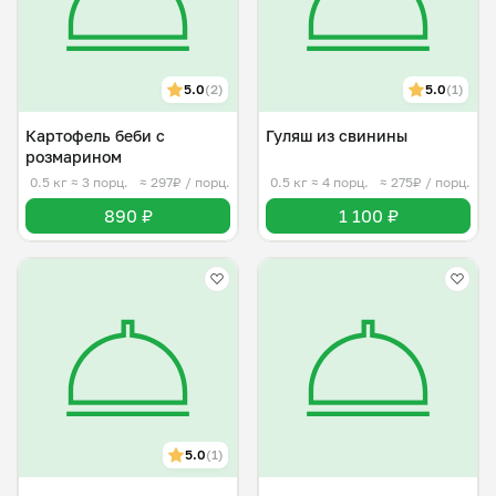
5.0
(2)
5.0
(1)
Картофель беби с
Гуляш из свинины
розмарином
0.5 кг
≈ 3 порц.
≈ 297₽ / порц.
0.5 кг
≈ 4 порц.
≈ 275₽ / порц.
890 ₽
1 100 ₽
5.0
(1)