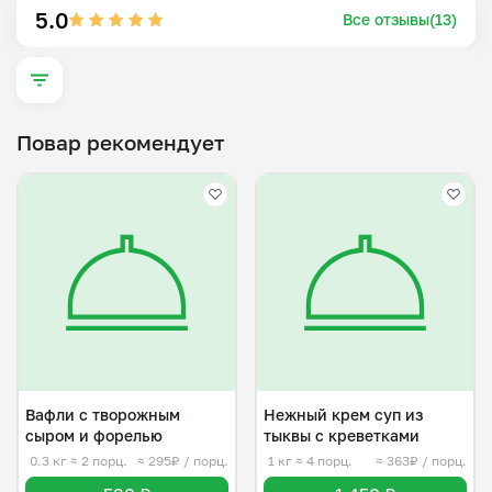
Сделайте выбор в пользу качественной домашней 
5.0
Все отзывы(13)
кухни — и пусть ваши трапезы будут по-настоящему 
вкусными и запоминающимися!
Повар рекомендует
Вафли с творожным
Нежный крем суп из
сыром и форелью
тыквы с креветками
0.3 кг
≈ 2 порц.
≈ 295₽ / порц.
1 кг
≈ 4 порц.
≈ 363₽ / порц.