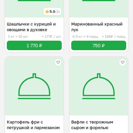
5.0
(1)
Шашлычки с курицей и
Маринованный красный
овощами в духовке
лук
1 кг
≈ 10 шт.
≈ 177₽ / шт.
0.5 кг
≈ 4 порц.
≈ 188₽ / порц.
1 770 ₽
750 ₽
Картофель фри с
Вафли с творожным
петрушкой и пармезаном
сыром и форелью