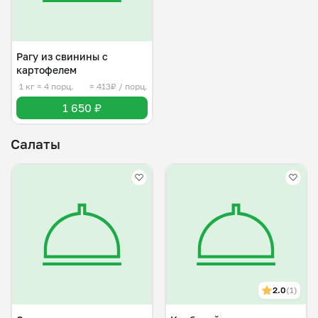
Рагу из свинины с
картофелем
1 кг
≈ 4 порц.
≈ 413₽ / порц.
1 650 ₽
Салаты
2.0
(1)