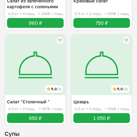
Салат из запеченного
Крабовый салат
картофеля с соленьями
0.6 кг
≈ 4 порц.
≈ 240₽ / порц.
0.5 кг
≈ 3 порц.
≈ 250₽ / порц.
960 ₽
750 ₽
5.0
(1)
5.0
(2)
Салат "Столичный "
Цезарь
0.5 кг
≈ 3 порц.
≈ 317₽ / порц.
0.5 кг
≈ 3 порц.
≈ 350₽ / порц.
950 ₽
1 050 ₽
Супы