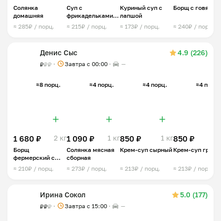
Солянка
Суп с
Куриный суп с
Борщ с говядин
домашняя
фрикадельками и
лапшой
рисом
≈ 285₽ / порц.
≈ 215₽ / порц.
≈ 173₽ / порц.
≈ 240₽ / порц.
Денис Сыс
4.9 (226)
Завтра c 00:00
—
₽
₽
₽
≈8 порц.
≈4 порц.
≈4 порц.
≈4 порц.
1 680 ₽
2 кг
1 090 ₽
1 кг
850 ₽
1 кг
850 ₽
1 
Борщ
Солянка мясная
Крем-суп сырный
Крем-суп грибн
фермерский с
сборная
говядиной
≈ 210₽ / порц.
≈ 273₽ / порц.
≈ 213₽ / порц.
≈ 213₽ / порц.
Ирина Сокол
5.0 (177)
Завтра c 15:00
—
₽
₽
₽