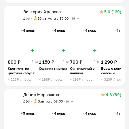
Виктория Храпова
5.0 (139)
10 августа с 15:00
—
₽
₽
₽
≈4 порц.
≈4 порц.
≈4 порц.
≈4 порц.
890 ₽
1 кг
1 150 ₽
1 кг
790 ₽
1 кг
1 290 ₽
1,2 
Крем-суп из
Солянка мясная
Суп куриный с
Борщ с копчëн
цветной капусты
лапшой
салом и
и брокколи
бородинским
≈ 223₽ / порц.
≈ 288₽ / порц.
≈ 198₽ / порц.
≈ 323₽ / порц.
хлебом
Денис Мерзляков
4.8 (89)
Завтра c 08:00
—
₽
₽
₽
≈5 порц.
≈4 порц.
≈4 порц.
≈4 порц.