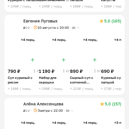
куриным филе
≈ 249₽ / порц.
≈ 249₽ / порц.
≈ 188₽ / порц.
≈ 188₽ / порц.
Евгения Луговых
5.0 (165)
10 августа с 20:00
—
₽
₽
₽
≈4 порц.
≈4 порц.
≈4 порц.
≈4 порц.
790 ₽
1 л
1 190 ₽
1 кг
890 ₽
1 кг
690 ₽
1 
Суп куриный с
Набор для
Сырный суп с
Куриный суп с
рисом
окрошки
копченой
лапшой
курицей
≈ 198₽ / порц.
≈ 298₽ / порц.
≈ 223₽ / порц.
≈ 173₽ / порц.
Алёна Алексенцева
5.0 (157)
Завтра c 22:00
—
₽
₽
₽
≈4 порц.
≈4 порц.
≈4 порц.
≈3 порц.