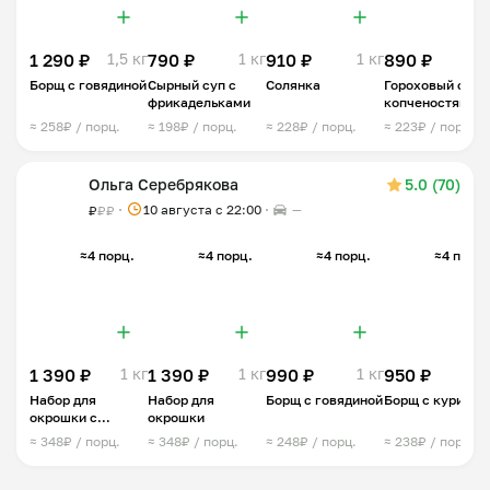
1 290 ₽
1,5 кг
790 ₽
1 кг
910 ₽
1 кг
890 ₽
1 
Борщ с говядиной
Сырный суп с
Солянка
Гороховый суп 
фрикадельками
копченостями
≈ 258₽ / порц.
≈ 198₽ / порц.
≈ 228₽ / порц.
≈ 223₽ / порц.
Ольга Серебрякова
5.0 (70)
10 августа с 22:00
—
₽
₽
₽
≈4 порц.
≈4 порц.
≈4 порц.
≈4 порц.
1 390 ₽
1 кг
1 390 ₽
1 кг
990 ₽
1 кг
950 ₽
1 
Набор для
Набор для
Борщ с говядиной
Борщ с курицей
окрошки с
окрошки
индейкой
≈ 348₽ / порц.
≈ 348₽ / порц.
≈ 248₽ / порц.
≈ 238₽ / порц.