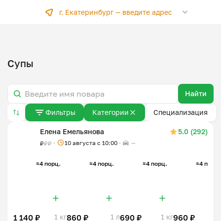
г. Екатеринбург —
введите адрес
Супы
Найти
Фильтры
Категории
Специализация
Елена Емельянова
5.0 (292)
10 августа с 10:00
—
₽
₽
₽
≈4 порц.
≈4 порц.
≈4 порц.
≈4 порц.
1 140 ₽
1 кг
860 ₽
1 л
690 ₽
1 кг
960 ₽
1 