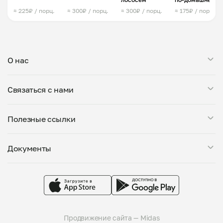
≈ 225₽ / порц.
≈ 300₽ / порц.
≈ 300₽ / порц.
≈ 175₽ / порц.
О нас
Мой Повар — это сервис заказа блюд от личных поваров.
Связаться с нами
Все повара, представленные на платформе, проходят
тщательную проверку: мы дегустируем блюда, проверяем
Поддержка в Telegram
условия приготовления на кухне и знакомим поваров с
Полезные ссылки
support@mypovar.ru
требованиями пищевой безопасности. Блюда готовятся
большими порциями — от 0,5 кг. Вы можете оставить
Стать поваром
комментарий к заказу, указав свои предпочтения.
Документы
О компании
Доступны самовывоз и доставка от любого повара.
Города присутствия
Политика конфиденциальности
Telegram-канал
Пользовательское соглашение
Группа VK
Публичная оферта
Продвижение сайта — Midas