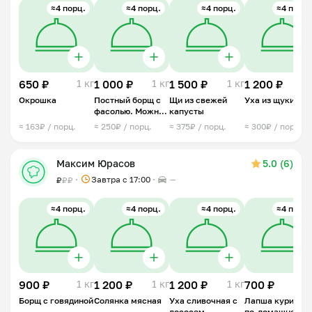
≈4 порц.
≈4 порц.
≈4 порц.
≈4 порц.
650 ₽
1 кг
1 000 ₽
1 кг
1 500 ₽
1 кг
1 200 ₽
1 
Окрошка
Постный борщ с
Щи из свежей
Уха из щуки
фасолью. Можно
капусты
в пост
≈ 163₽ / порц.
≈ 250₽ / порц.
≈ 375₽ / порц.
≈ 300₽ / порц.
Максим Юрасов
5.0 (6)
Завтра c 17:00
—
₽
₽
₽
≈4 порц.
≈4 порц.
≈4 порц.
≈4 порц.
900 ₽
1 кг
1 200 ₽
1 кг
1 200 ₽
1 кг
700 ₽
1 
Борщ с говядиной
Солянка мясная
Уха сливочная с
Лапша куриная
лососем
по-домашнему