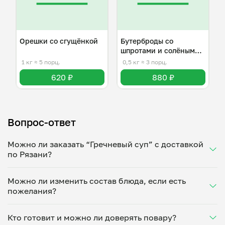
Орешки со сгущёнкой
Бутерброды со
шпротами и солёным
огурцом
1 кг
≈ 5 порц.
0,5 кг
≈ 3 порц.
620 ₽
880 ₽
Вопрос-ответ
Можно ли заказать “Гречневый суп” с доставкой
по Рязани?
Да, доставка на дом работает по всему городу!
Можно ли изменить состав блюда, если есть
Укажите удобное время — и получите свежее
пожелания?
домашнее блюдо в большой порции прямо с плиты.
Герметичная упаковка сохраняет тепло до 90
Конечно! Оксана Нестерова адаптирует блюдо под
минут. Статус заказа отслеживайте в личном
Кто готовит и можно ли доверять повару?
ваши предпочтения: уберет специи, снизит
кабинете, а с поваром можно связаться напрямую в