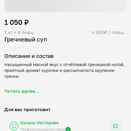
1 050 ₽
1 кг
≈ 4 порц.
≈ 263₽ / порц.
Гречневый суп
Описание и состав
Насыщенный мясной вкус с отчётливой гречишной нотой,
приятный аромат курочки и рассыпчатость крупинок
гречки.
Состав: курица, гречка, картофель, лук, морковь,
Читать далее...
Для вас приготовит
Оксана Нестерова
Профессиональный повар