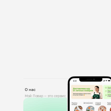
О нас
Мой Повар — это сервис заказа блюд от личных по
проходят тщательную проверку: мы дегустируем б
знакомим поваров с требованиями пищевой безопа
0,5 кг. Вы можете оставить комментарий к заказу,