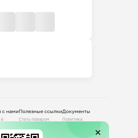
я с нами
Полезные ссылки
Документы
 в
Стать поваром
Политика
О компании
конфиденциальности
povar.ru
Города присутствия
Пользовательское
Telegram-канал
соглашение