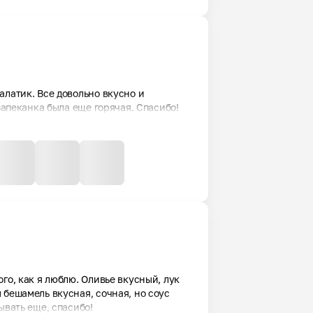
латик. Все довольно вкусно и 
запеканка была еще горячая. Спасибо!
го, как я люблю. Оливье вкусный, лук 
бешамель вкусная, сочная, но соус 
ывать еще, спасибо!