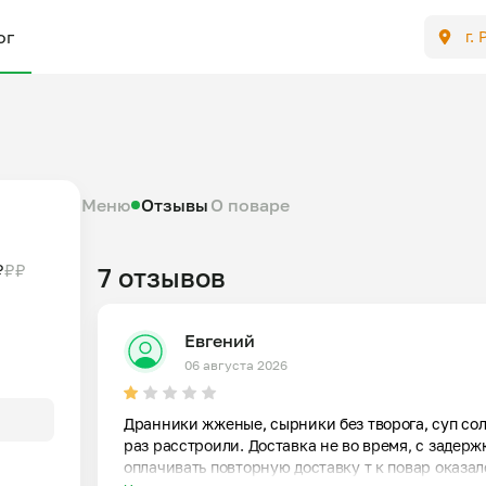
ог
г.
Меню
Отзывы
О поваре
₽
₽
₽
7 отзывов
Евгений
06 августа 2026
Дранники жженые, сырники без творога, суп сол
раз расстроили. Доставка не во время, с задерж
оплачивать повторную доставку т к повар оказалс