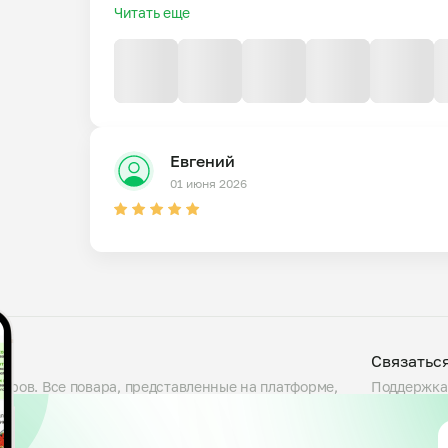
Читать еще
Евгений
01 июня 2026
Связатьс
варов. Все повара, представленные на платформе,
Поддержка
люда, проверяем условия приготовления на кухне и
Telegram
сности. Блюда готовятся большими порциями — от
support@my
 указав свои предпочтения. Доступны самовывоз и