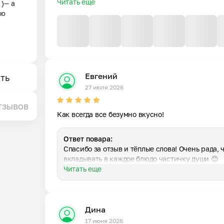
Читать еще
)— а 
ю 
 
.

Евгений
ть
27 июля 2026
тзывов
(с 
Как всегда все безумно вкусно!
Ответ повара:
Спасибо за отзыв и тёплые слова! Очень рада, 
вкладывать в каждое блюдо частичку души 😊
тена, 
Читать еще
Дина
еделю 
17 июня 2026