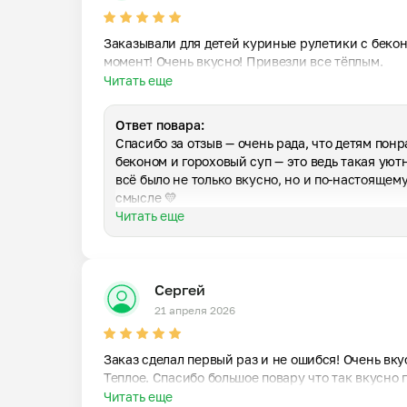
им ваш 
Заказывали для детей куриные рулетики с беконо
момент! Очень вкусно! Привезли все тёплым.
Читать еще
Ответ повара:
Спасибо за отзыв — очень рада, что детям понр
беконом и гороховый суп — это ведь такая уютн
всё было не только вкусно, но и по-настоящему
смысле 💛
Читать еще
Сергей
21 апреля 2026
Заказ сделал первый раз и не ошибся! Очень вку
Теплое. Спасибо большое повару что так вкусно 
Читать еще