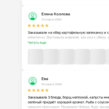
Елена Козлова
13 марта 2026
Заказывали на обед картофельную запеканку и са
аппетитно. Доставили вовремя, как раз к обеду, 
Читать еще
Ева
03 марта 2026
Заказывала 3 блюда, борщ неплохой, капусты мно
зелёный придаёт хороший аромат. Рыба с соусом 
немного пресноват. Привезли тёплое, буду заказ