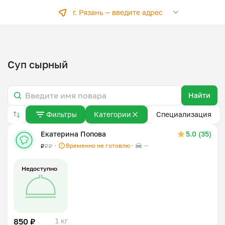
г. Рязань —
введите адрес
Суп сырный
Найти
Фильтры
Категории
Специализация
Екатерина Попова
5.0 (35)
Временно не готовлю
—
₽
₽
₽
Недоступно
850 ₽
1 кг